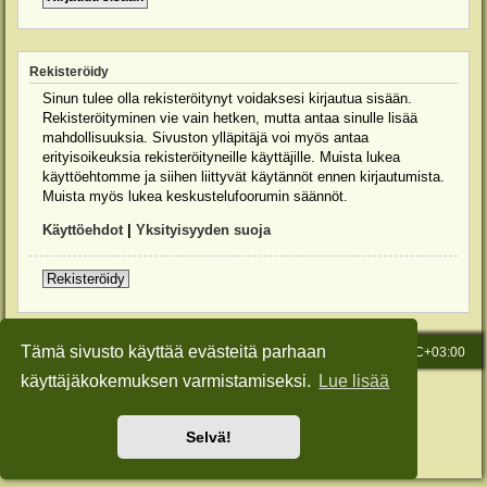
Rekisteröidy
Sinun tulee olla rekisteröitynyt voidaksesi kirjautua sisään.
Rekisteröityminen vie vain hetken, mutta antaa sinulle lisää
mahdollisuuksia. Sivuston ylläpitäjä voi myös antaa
erityisoikeuksia rekisteröityneille käyttäjille. Muista lukea
käyttöehtomme ja siihen liittyvät käytännöt ennen kirjautumista.
Muista myös lukea keskustelufoorumin säännöt.
Käyttöehdot
|
Yksityisyyden suoja
Rekisteröidy
Tämä sivusto käyttää evästeitä parhaan
Etusivu
Viesti Ylläpidolle
Kaikki ajat ovat
UTC+03:00
käyttäjäkokemuksen varmistamiseksi.
Lue lisää
Keskustelufoorumin ohjelmisto
phpBB
® Forum Software © phpBB Limited
Käännös: phpBB Suomi (lurttinen, harritapio, Pettis)
Style: Green-Style-Slim by Joyce&Luna
phpBB-Style-Design
Selvä!
Yksityisyys
|
Ehdot