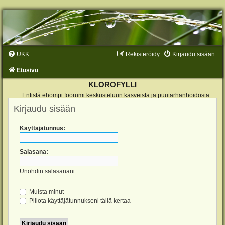
UKK
Rekisteröidy
Kirjaudu sisään
Etusivu
KLOROFYLLI
Entistä ehompi foorumi keskusteluun kasveista ja puutarhanhoidosta
Kirjaudu sisään
Käyttäjätunnus:
Salasana:
Unohdin salasanani
Muista minut
Piilota käyttäjätunnukseni tällä kertaa