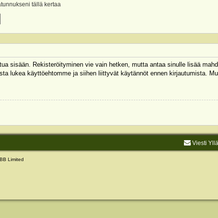
ätunnukseni tällä kertaa
autua sisään. Rekisteröityminen vie vain hetken, mutta antaa sinulle lisää mahd
 Muista lukea käyttöehtomme ja siihen liittyvät käytännöt ennen kirjautumista.
Viesti Yll
BB Limited