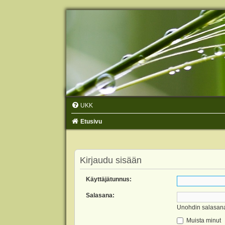
UKK
Etusivu
Kirjaudu sisään
Käyttäjätunnus:
Salasana:
Unohdin salasan
Muista minut