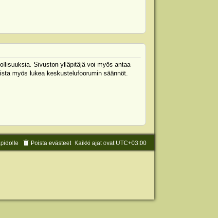
ollisuuksia. Sivuston ylläpitäjä voi myös antaa
 Muista myös lukea keskustelufoorumin säännöt.
äpidolle
Poista evästeet
Kaikki ajat ovat
UTC+03:00