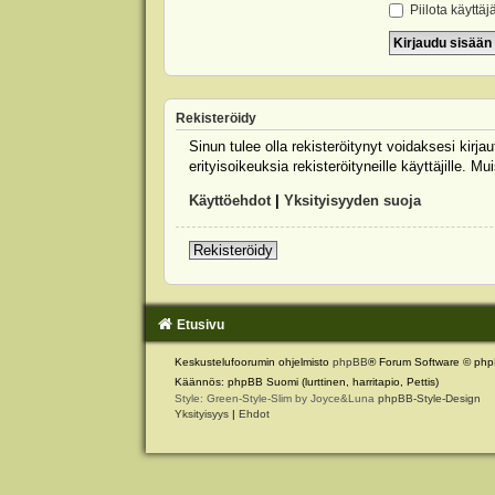
Piilota käyttäj
Rekisteröidy
Sinun tulee olla rekisteröitynyt voidaksesi kirj
erityisoikeuksia rekisteröityneille käyttäjille.
Käyttöehdot
|
Yksityisyyden suoja
Rekisteröidy
Etusivu
Keskustelufoorumin ohjelmisto
phpBB
® Forum Software © php
Käännös: phpBB Suomi (lurttinen, harritapio, Pettis)
Style: Green-Style-Slim by Joyce&Luna
phpBB-Style-Design
Yksityisyys
|
Ehdot