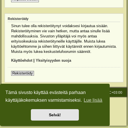
Rekisteröidy
Sinun tulee olla rekisteröitynyt voidaksesi kirjautua sisään.
Rekisteröityminen vie vain hetken, mutta antaa sinulle lisää
mahdollisuuksia. Sivuston ylläpitäjä voi myös antaa
erityisoikeuksia rekisteröityneille käyttäjille. Muista lukea
käyttöehtomme ja siihen liittyvät käytännöt ennen kirjautumista.
Muista myös lukea keskustelufoorumin säännöt.
Käyttöehdot
|
Yksityisyyden suoja
Rekisteröidy
Tämä sivusto käyttää evästeitä parhaan
Etusivu
Viesti Ylläpidolle
Kaikki ajat ovat
UTC+03:00
käyttäjäkokemuksen varmistamiseksi.
Lue lisää
Keskustelufoorumin ohjelmisto
phpBB
® Forum Software © phpBB Limited
Käännös: phpBB Suomi (lurttinen, harritapio, Pettis)
Style: Green-Style-Slim by Joyce&Luna
phpBB-Style-Design
Selvä!
Yksityisyys
|
Ehdot