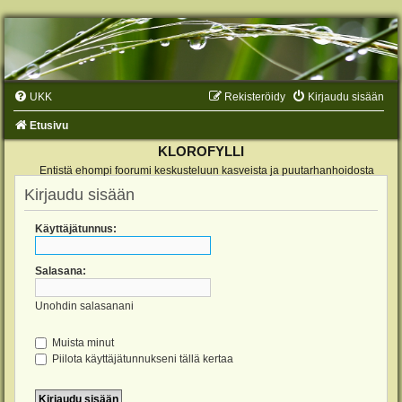
UKK
Rekisteröidy
Kirjaudu sisään
Etusivu
KLOROFYLLI
Entistä ehompi foorumi keskusteluun kasveista ja puutarhanhoidosta
Kirjaudu sisään
Käyttäjätunnus:
Salasana:
Unohdin salasanani
Muista minut
Piilota käyttäjätunnukseni tällä kertaa