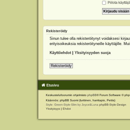
Piilota käyttäj
Rekisteröidy
Sinun tulee olla rekisteröitynyt voidaksesi kirj
erityisoikeuksia rekisteröityneille käyttäjille.
Käyttöehdot
|
Yksityisyyden suoja
Rekisteröidy
Etusivu
Keskustelufoorumin ohjelmisto
phpBB
® Forum Software © php
Käännös: phpBB Suomi (lurttinen, harritapio, Pettis)
Style: Green-Style-Slim by Joyce&Luna
phpBB-Style-Design
Yksityisyys
|
Ehdot