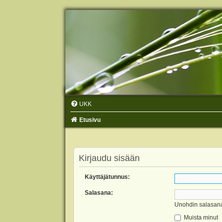
UKK
Etusivu
Kirjaudu sisään
Käyttäjätunnus:
Salasana:
Unohdin salasan
Muista minut