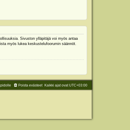
ollisuuksia. Sivuston ylläpitäjä voi myös antaa
 Muista myös lukea keskustelufoorumin säännöt.
äpidolle
Poista evästeet
Kaikki ajat ovat
UTC+03:00