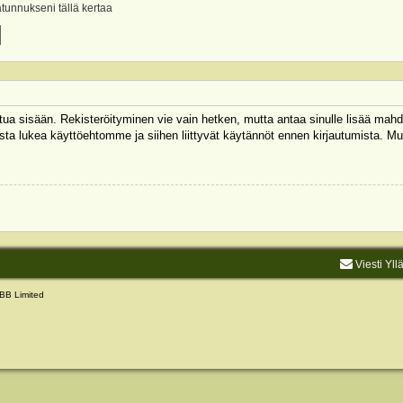
ätunnukseni tällä kertaa
autua sisään. Rekisteröityminen vie vain hetken, mutta antaa sinulle lisää mahd
 Muista lukea käyttöehtomme ja siihen liittyvät käytännöt ennen kirjautumista.
Viesti Yll
BB Limited