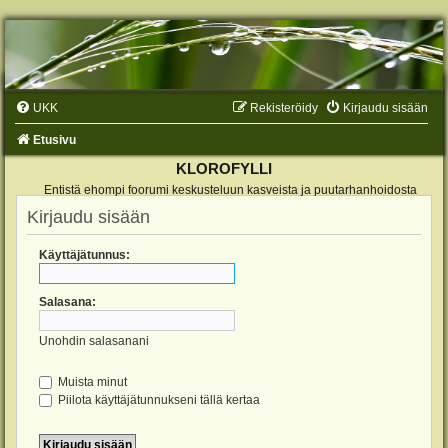
UKK
Rekisteröidy
Kirjaudu sisään
Etusivu
KLOROFYLLI
Entistä ehompi foorumi keskusteluun kasveista ja puutarhanhoidosta
Kirjaudu sisään
Käyttäjätunnus:
Salasana:
Unohdin salasanani
Muista minut
Piilota käyttäjätunnukseni tällä kertaa