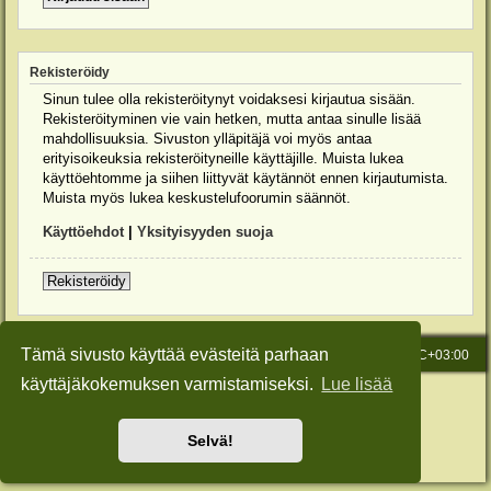
Rekisteröidy
Sinun tulee olla rekisteröitynyt voidaksesi kirjautua sisään.
Rekisteröityminen vie vain hetken, mutta antaa sinulle lisää
mahdollisuuksia. Sivuston ylläpitäjä voi myös antaa
erityisoikeuksia rekisteröityneille käyttäjille. Muista lukea
käyttöehtomme ja siihen liittyvät käytännöt ennen kirjautumista.
Muista myös lukea keskustelufoorumin säännöt.
Käyttöehdot
|
Yksityisyyden suoja
Rekisteröidy
Tämä sivusto käyttää evästeitä parhaan
Etusivu
Viesti Ylläpidolle
Kaikki ajat ovat
UTC+03:00
käyttäjäkokemuksen varmistamiseksi.
Lue lisää
Keskustelufoorumin ohjelmisto
phpBB
® Forum Software © phpBB Limited
Käännös: phpBB Suomi (lurttinen, harritapio, Pettis)
Style: Green-Style-Slim by Joyce&Luna
phpBB-Style-Design
Selvä!
Yksityisyys
|
Ehdot