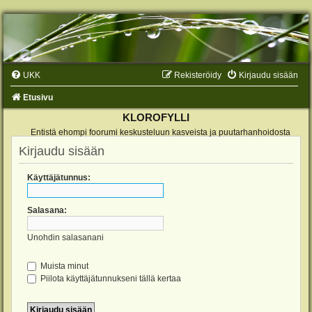
UKK
Rekisteröidy
Kirjaudu sisään
Etusivu
KLOROFYLLI
Entistä ehompi foorumi keskusteluun kasveista ja puutarhanhoidosta
Kirjaudu sisään
Käyttäjätunnus:
Salasana:
Unohdin salasanani
Muista minut
Piilota käyttäjätunnukseni tällä kertaa