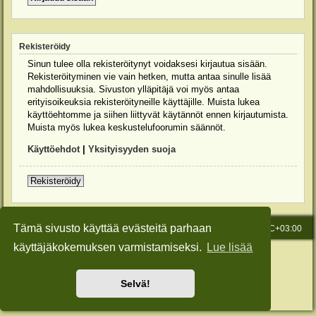
Rekisteröidy
Sinun tulee olla rekisteröitynyt voidaksesi kirjautua sisään.
Rekisteröityminen vie vain hetken, mutta antaa sinulle lisää
mahdollisuuksia. Sivuston ylläpitäjä voi myös antaa
erityisoikeuksia rekisteröityneille käyttäjille. Muista lukea
käyttöehtomme ja siihen liittyvät käytännöt ennen kirjautumista.
Muista myös lukea keskustelufoorumin säännöt.
Käyttöehdot
|
Yksityisyyden suoja
Rekisteröidy
Tämä sivusto käyttää evästeitä parhaan
Etusivu
Viesti Ylläpidolle
Kaikki ajat ovat
UTC+03:00
käyttäjäkokemuksen varmistamiseksi.
Lue lisää
Keskustelufoorumin ohjelmisto
phpBB
® Forum Software © phpBB Limited
Käännös: phpBB Suomi (lurttinen, harritapio, Pettis)
Style: Green-Style-Slim by Joyce&Luna
phpBB-Style-Design
Selvä!
Yksityisyys
|
Ehdot