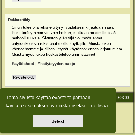
Rekisteröidy
Sinun tulee olla rekisteröitynyt voidaksesi kirjautua sisään.
Rekisteröityminen vie vain hetken, mutta antaa sinulle lisää
mahdollisuuksia. Sivuston ylläpitäjä voi myös antaa
erityisoikeuksia rekisteröityneille käyttäjille. Muista lukea
käyttöehtomme ja siihen liittyvät käytännöt ennen kirjautumista.
Muista myös lukea keskustelufoorumin säännöt.
Käyttöehdot
|
Yksityisyyden suoja
Rekisteröidy
Tämä sivusto käyttää evästeitä parhaan
Etusivu
Viesti Ylläpidolle
Kaikki ajat ovat
UTC+03:00
käyttäjäkokemuksen varmistamiseksi.
Lue lisää
Keskustelufoorumin ohjelmisto
phpBB
® Forum Software © phpBB Limited
Käännös: phpBB Suomi (lurttinen, harritapio, Pettis)
Style: Green-Style-Slim by Joyce&Luna
phpBB-Style-Design
Selvä!
Yksityisyys
|
Ehdot