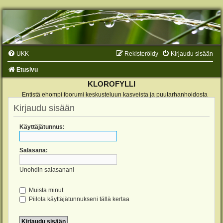
UKK
Rekisteröidy
Kirjaudu sisään
Etusivu
KLOROFYLLI
Entistä ehompi foorumi keskusteluun kasveista ja puutarhanhoidosta
Kirjaudu sisään
Käyttäjätunnus:
Salasana:
Unohdin salasanani
Muista minut
Piilota käyttäjätunnukseni tällä kertaa