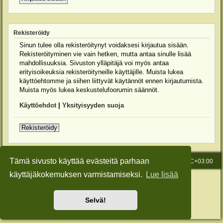
Rekisteröidy
Sinun tulee olla rekisteröitynyt voidaksesi kirjautua sisään.
Rekisteröityminen vie vain hetken, mutta antaa sinulle lisää
mahdollisuuksia. Sivuston ylläpitäjä voi myös antaa
erityisoikeuksia rekisteröityneille käyttäjille. Muista lukea
käyttöehtomme ja siihen liittyvät käytännöt ennen kirjautumista.
Muista myös lukea keskustelufoorumin säännöt.
Käyttöehdot
|
Yksityisyyden suoja
Rekisteröidy
Tämä sivusto käyttää evästeitä parhaan
Etusivu
Viesti Ylläpidolle
Kaikki ajat ovat
UTC+03:00
käyttäjäkokemuksen varmistamiseksi.
Lue lisää
Keskustelufoorumin ohjelmisto
phpBB
® Forum Software © phpBB Limited
Käännös: phpBB Suomi (lurttinen, harritapio, Pettis)
Style: Green-Style-Slim by Joyce&Luna
phpBB-Style-Design
Selvä!
Yksityisyys
|
Ehdot