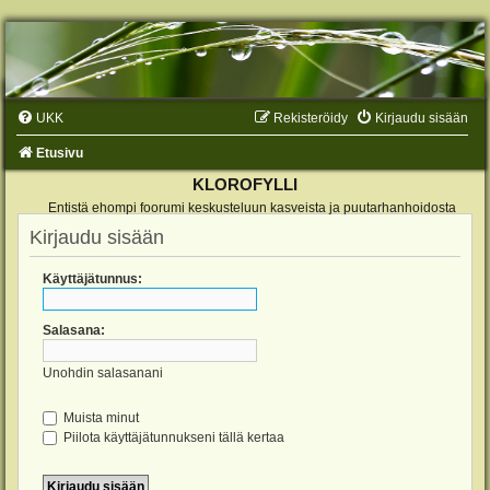
UKK
Rekisteröidy
Kirjaudu sisään
Etusivu
KLOROFYLLI
Entistä ehompi foorumi keskusteluun kasveista ja puutarhanhoidosta
Kirjaudu sisään
Käyttäjätunnus:
Salasana:
Unohdin salasanani
Muista minut
Piilota käyttäjätunnukseni tällä kertaa