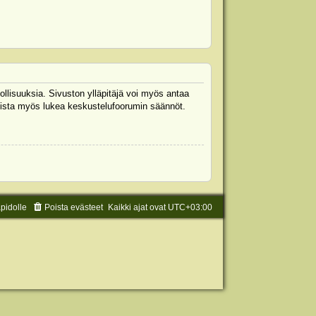
ollisuuksia. Sivuston ylläpitäjä voi myös antaa
 Muista myös lukea keskustelufoorumin säännöt.
äpidolle
Poista evästeet
Kaikki ajat ovat
UTC+03:00