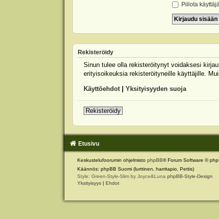
Piilota käyttäj
Rekisteröidy
Sinun tulee olla rekisteröitynyt voidaksesi kirj
erityisoikeuksia rekisteröityneille käyttäjille.
Käyttöehdot
|
Yksityisyyden suoja
Rekisteröidy
Etusivu
Keskustelufoorumin ohjelmisto
phpBB
® Forum Software © php
Käännös: phpBB Suomi (lurttinen, harritapio, Pettis)
Style: Green-Style-Slim by Joyce&Luna
phpBB-Style-Design
Yksityisyys
|
Ehdot