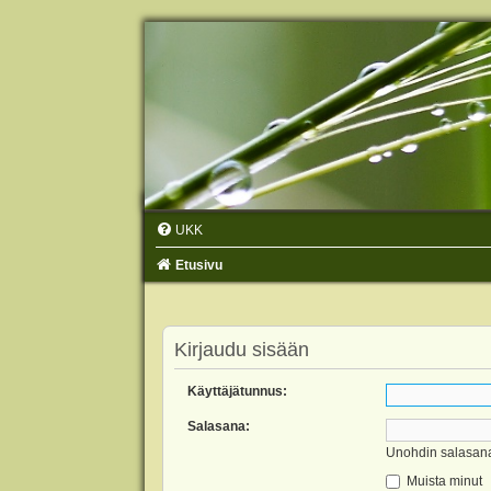
UKK
Etusivu
Kirjaudu sisään
Käyttäjätunnus:
Salasana:
Unohdin salasan
Muista minut