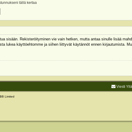
ätunnukseni tällä kertaa
autua sisään. Rekisteröityminen vie vain hetken, mutta antaa sinulle lisää mahd
 Muista lukea käyttöehtomme ja siihen liittyvät käytännöt ennen kirjautumista.
Viesti Yll
BB Limited