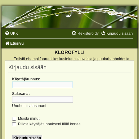
UKK
Rekisteröidy
Kirjaudu sisään
Etusivu
KLOROFYLLI
Entistä ehompi foorumi keskusteluun kasveista ja puutarhanhoidosta
Kirjaudu sisään
Käyttäjätunnus:
Salasana:
Unohdin salasanani
Muista minut
Piilota käyttäjätunnukseni tällä kertaa