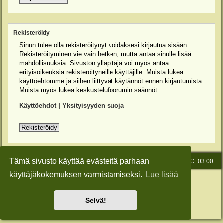
Rekisteröidy
Sinun tulee olla rekisteröitynyt voidaksesi kirjautua sisään.
Rekisteröityminen vie vain hetken, mutta antaa sinulle lisää
mahdollisuuksia. Sivuston ylläpitäjä voi myös antaa
erityisoikeuksia rekisteröityneille käyttäjille. Muista lukea
käyttöehtomme ja siihen liittyvät käytännöt ennen kirjautumista.
Muista myös lukea keskustelufoorumin säännöt.
Käyttöehdot
|
Yksityisyyden suoja
Rekisteröidy
Tämä sivusto käyttää evästeitä parhaan
Etusivu
Viesti Ylläpidolle
Kaikki ajat ovat
UTC+03:00
käyttäjäkokemuksen varmistamiseksi.
Lue lisää
Keskustelufoorumin ohjelmisto
phpBB
® Forum Software © phpBB Limited
Käännös: phpBB Suomi (lurttinen, harritapio, Pettis)
Style: Green-Style-Slim by Joyce&Luna
phpBB-Style-Design
Selvä!
Yksityisyys
|
Ehdot