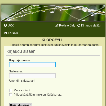
UKK
Rekisteröidy
Kirjaudu sisään
Etusivu
KLOROFYLLI
Entistä ehompi foorumi keskusteluun kasveista ja puutarhanhoidosta
Kirjaudu sisään
Käyttäjätunnus:
Salasana:
Unohdin salasanani
Muista minut
Piilota käyttäjätunnukseni tällä kertaa