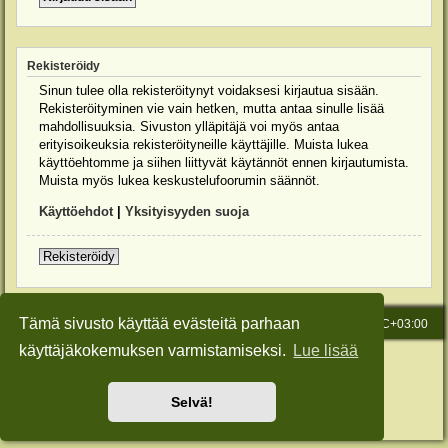
Rekisteröidy
Sinun tulee olla rekisteröitynyt voidaksesi kirjautua sisään.
Rekisteröityminen vie vain hetken, mutta antaa sinulle lisää
mahdollisuuksia. Sivuston ylläpitäjä voi myös antaa
erityisoikeuksia rekisteröityneille käyttäjille. Muista lukea
käyttöehtomme ja siihen liittyvät käytännöt ennen kirjautumista.
Muista myös lukea keskustelufoorumin säännöt.
Käyttöehdot
|
Yksityisyyden suoja
Rekisteröidy
Tämä sivusto käyttää evästeitä parhaan
Etusivu
Viesti Ylläpidolle
Kaikki ajat ovat
UTC+03:00
käyttäjäkokemuksen varmistamiseksi.
Lue lisää
Keskustelufoorumin ohjelmisto
phpBB
® Forum Software © phpBB Limited
Käännös: phpBB Suomi (lurttinen, harritapio, Pettis)
Style: Green-Style-Slim by Joyce&Luna
phpBB-Style-Design
Selvä!
Yksityisyys
|
Ehdot