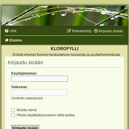
UKK
Rekisteröidy
Kirjaudu sisään
Etusivu
KLOROFYLLI
Entistä ehompi foorumi keskusteluun kasveista ja puutarhanhoidosta
Kirjaudu sisään
Käyttäjätunnus:
Salasana:
Unohdin salasanani
Muista minut
Piilota käyttäjätunnukseni tällä kertaa