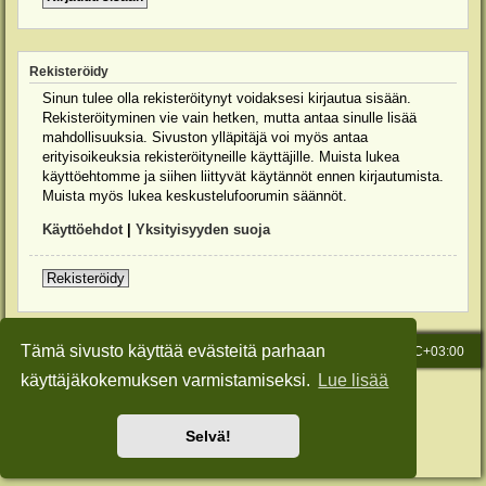
Rekisteröidy
Sinun tulee olla rekisteröitynyt voidaksesi kirjautua sisään.
Rekisteröityminen vie vain hetken, mutta antaa sinulle lisää
mahdollisuuksia. Sivuston ylläpitäjä voi myös antaa
erityisoikeuksia rekisteröityneille käyttäjille. Muista lukea
käyttöehtomme ja siihen liittyvät käytännöt ennen kirjautumista.
Muista myös lukea keskustelufoorumin säännöt.
Käyttöehdot
|
Yksityisyyden suoja
Rekisteröidy
Tämä sivusto käyttää evästeitä parhaan
Etusivu
Viesti Ylläpidolle
Kaikki ajat ovat
UTC+03:00
käyttäjäkokemuksen varmistamiseksi.
Lue lisää
Keskustelufoorumin ohjelmisto
phpBB
® Forum Software © phpBB Limited
Käännös: phpBB Suomi (lurttinen, harritapio, Pettis)
Style: Green-Style-Slim by Joyce&Luna
phpBB-Style-Design
Selvä!
Yksityisyys
|
Ehdot