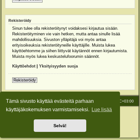
Rekisteröidy
Sinun tulee olla rekisteröitynyt voidaksesi kirjautua sisään.
Rekisteröityminen vie vain hetken, mutta antaa sinulle lisää
mahdollisuuksia. Sivuston ylläpitäjä voi myös antaa
erityisoikeuksia rekisteröityneille käyttäjille. Muista lukea
käyttöehtomme ja siihen liittyvät käytännöt ennen kirjautumista.
Muista myös lukea keskustelufoorumin säännöt.
Käyttöehdot
|
Yksityisyyden suoja
Rekisteröidy
Tämä sivusto käyttää evästeitä parhaan
Etusivu
Viesti Ylläpidolle
Kaikki ajat ovat
UTC+03:00
käyttäjäkokemuksen varmistamiseksi.
Lue lisää
Keskustelufoorumin ohjelmisto
phpBB
® Forum Software © phpBB Limited
Käännös: phpBB Suomi (lurttinen, harritapio, Pettis)
Style: Green-Style-Slim by Joyce&Luna
phpBB-Style-Design
Selvä!
Yksityisyys
|
Ehdot