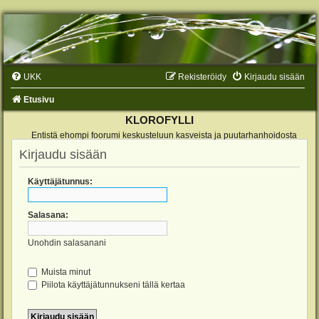
UKK
Rekisteröidy
Kirjaudu sisään
Etusivu
KLOROFYLLI
Entistä ehompi foorumi keskusteluun kasveista ja puutarhanhoidosta
Kirjaudu sisään
Käyttäjätunnus:
Salasana:
Unohdin salasanani
Muista minut
Piilota käyttäjätunnukseni tällä kertaa