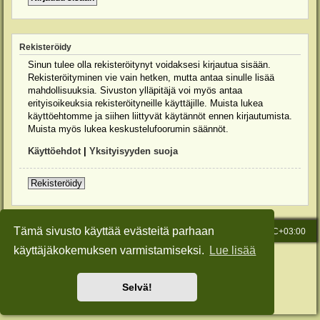
Rekisteröidy
Sinun tulee olla rekisteröitynyt voidaksesi kirjautua sisään.
Rekisteröityminen vie vain hetken, mutta antaa sinulle lisää
mahdollisuuksia. Sivuston ylläpitäjä voi myös antaa
erityisoikeuksia rekisteröityneille käyttäjille. Muista lukea
käyttöehtomme ja siihen liittyvät käytännöt ennen kirjautumista.
Muista myös lukea keskustelufoorumin säännöt.
Käyttöehdot
|
Yksityisyyden suoja
Rekisteröidy
Tämä sivusto käyttää evästeitä parhaan
Etusivu
Viesti Ylläpidolle
Kaikki ajat ovat
UTC+03:00
käyttäjäkokemuksen varmistamiseksi.
Lue lisää
Keskustelufoorumin ohjelmisto
phpBB
® Forum Software © phpBB Limited
Käännös: phpBB Suomi (lurttinen, harritapio, Pettis)
Style: Green-Style-Slim by Joyce&Luna
phpBB-Style-Design
Selvä!
Yksityisyys
|
Ehdot