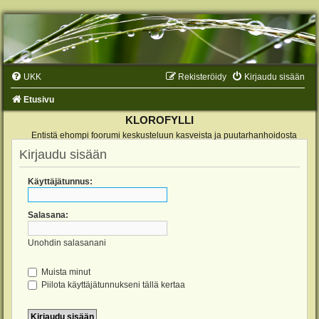
UKK
Rekisteröidy
Kirjaudu sisään
Etusivu
KLOROFYLLI
Entistä ehompi foorumi keskusteluun kasveista ja puutarhanhoidosta
Kirjaudu sisään
Käyttäjätunnus:
Salasana:
Unohdin salasanani
Muista minut
Piilota käyttäjätunnukseni tällä kertaa