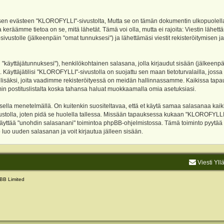
evästeen "KLOROFYLLI"-sivustolta, Mutta se on tämän dokumentin ulkopuolella. Tämä
 keräämme tietoa on se, mitä lähetät. Tämä voi olla, mutta ei rajoita: Viestin läh
sivustolle (jälkeenpäin "omat tunnuksesi") ja lähettämäsi viestit rekisteröitymisen 
n "käyttäjätunnuksesi"), henkilökohtainen salasana, jolla kirjaudut sisään (jälkeenp
Käyttäjätilisi "KLOROFYLLI"-sivustolla on suojattu sen maan tietoturvalailla, jossa p
isäksi, joita vaadimme rekisteröityessä on meidän hallinnassamme. Kaikissa tapauksi
rumin postituslistalta koska tahansa haluat muokkaamalla omia asetuksiasi.
lla menetelmällä. On kuitenkin suositeltavaa, että et käytä samaa salasanaa kaikil
vustolla, joten pidä se huolella tallessa. Missään tapauksessa kukaan "KLOROFYLLI
 käyttää "unohdin salasanani" toimintoa phpBB-ohjelmistossa. Tämä toiminto pyytää
luo uuden salasanan ja voit kirjautua jälleen sisään.
Viesti Yll
BB Limited