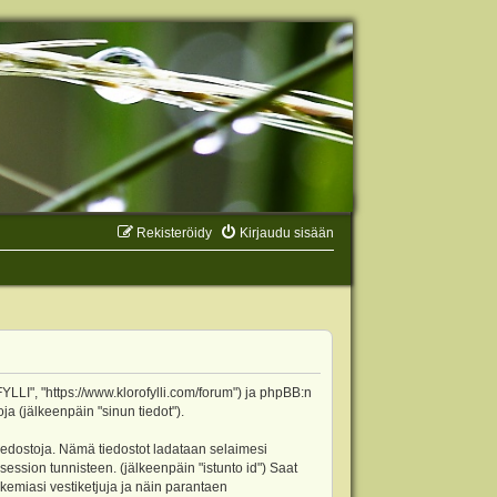
Rekisteröidy
Kirjaudu sisään
YLLI", "https://www.klorofylli.com/forum") ja phpBB:n
ja (jälkeenpäin "sinun tiedot").
tiedostoja. Nämä tiedostot ladataan selaimesi
 session tunnisteen. (jälkeenpäin "istunto id") Saat
kemiasi vestiketjuja ja näin parantaen