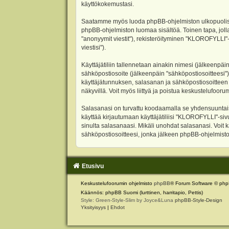
käyttökokemustasi.
Saatamme myös luoda phpBB-ohjelmiston ulkopuolisen 
phpBB-ohjelmiston luomaa sisältöä. Toinen tapa, jolla
"anonyymit viestit"), rekisteröityminen "KLOROFYLLI"-
viestisi").
Käyttäjätiliin tallennetaan ainakin nimesi (jälkeenpäi
sähköpostiosoite (jälkeenpäin "sähköpostiosoitteesi"). 
käyttäjätunnuksen, salasanan ja sähköpostiosoitteen l
näkyvillä. Voit myös liittyä ja poistua keskustelufoo
Salasanasi on turvattu koodaamalla se yhdensuuntaise
käyttää kirjautumaan käyttäjätiliisi "KLOROFYLLI"-si
sinulta salasanaasi. Mikäli unohdat salasanasi. Voit
sähköpostiosoitteesi, jonka jälkeen phpBB-ohjelmisto 
Etusivu
Keskustelufoorumin ohjelmisto
phpBB
® Forum Software © php
Käännös: phpBB Suomi (lurttinen, harritapio, Pettis)
Style: Green-Style-Slim by Joyce&Luna
phpBB-Style-Design
Yksityisyys
|
Ehdot