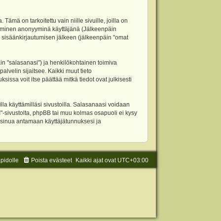
 on tarkoitettu vain niille sivuille, joilla on
ettäminen anonyyminä käyttäjänä (Jälkeenpäin
ja sisäänkirjautumisen jälkeen (jälkeenpäin "omat
äin "salasanasi") ja henkilökohtainen toimiva
alvelin sijaitsee. Kaikki muut tieto
ssa voit itse päättää mitkä tiedot ovat julkisesti
la käyttämilläsi sivustoilla. Salasanaasi voidaan
"-sivustolta, phpBB tai muu kolmas osapuoli ei kysy
 sinua antamaan käyttäjätunnuksesi ja
äpidolle
Poista evästeet
Kaikki ajat ovat
UTC+03:00