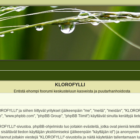
KLOROFYLLI
Entistä ehompi foorumi keskusteluun kasveista ja puutarhanhoidosta
ROFYLLI" ja siihen liittyvät yritykset (jälkeenpäin "me", "meitä", "meidän", "KLOROF
o", "www.phpbb.com", "phpBB Group", "phpBB Tiimit") käyttävät sinulta kerättyjä tieto
OFYLLI"-sivustoa. phpBB-ohjelmisto luo joitakin evästeitä, jotka ovat pieniä teksti
 sisältävät tiedon käyttäjän yksilöimiseksi (jälkeenpäin "käyttäjän id") ja anonyymin
annut joitakin viestejä "KLOROFYLLI"-sivustolla ja näitä käytetään tallentamaan lu