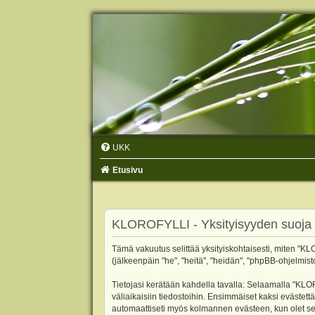
UKK
Etusivu
KLOROFYLLI - Yksityisyyden suoja
Tämä vakuutus selittää yksityiskohtaisesti, miten "KLO
(jälkeenpäin "he", "heitä", "heidän", "phpBB-ohjelmist
Tietojasi kerätään kahdella tavalla: Selaamalla "KLOR
väliaikaisiin tiedostoihin. Ensimmäiset kaksi evästettä
automaattiseti myös kolmannen evästeen, kun olet sel