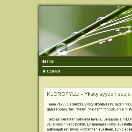
UKK
Etusivu
KLOROFYLLI - Yksityisyyden suoja
Tämä vakuutus selittää yksityiskohtaisesti, miten "KLO
(jälkeenpäin "he", "heitä", "heidän", "phpBB-ohjelmist
Tietojasi kerätään kahdella tavalla: Selaamalla "KLOR
väliaikaisiin tiedostoihin. Ensimmäiset kaksi evästettä
automaattiseti myös kolmannen evästeen, kun olet sel