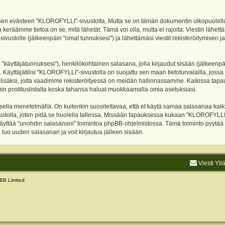
evästeen "KLOROFYLLI"-sivustolta, Mutta se on tämän dokumentin ulkopuolella. Tämä
 keräämme tietoa on se, mitä lähetät. Tämä voi olla, mutta ei rajoita: Viestin läh
sivustolle (jälkeenpäin "omat tunnuksesi") ja lähettämäsi viestit rekisteröitymisen 
n "käyttäjätunnuksesi"), henkilökohtainen salasana, jolla kirjaudut sisään (jälkeenp
Käyttäjätilisi "KLOROFYLLI"-sivustolla on suojattu sen maan tietoturvalailla, jossa p
isäksi, joita vaadimme rekisteröityessä on meidän hallinnassamme. Kaikissa tapauksi
rumin postituslistalta koska tahansa haluat muokkaamalla omia asetuksiasi.
lla menetelmällä. On kuitenkin suositeltavaa, että et käytä samaa salasanaa kaikil
vustolla, joten pidä se huolella tallessa. Missään tapauksessa kukaan "KLOROFYLLI
 käyttää "unohdin salasanani" toimintoa phpBB-ohjelmistossa. Tämä toiminto pyytää
luo uuden salasanan ja voit kirjautua jälleen sisään.
Viesti Yll
BB Limited