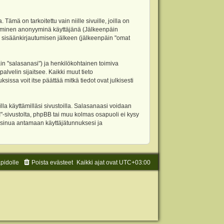
 on tarkoitettu vain niille sivuille, joilla on
ettäminen anonyyminä käyttäjänä (Jälkeenpäin
ja sisäänkirjautumisen jälkeen (jälkeenpäin "omat
äin "salasanasi") ja henkilökohtainen toimiva
alvelin sijaitsee. Kaikki muut tieto
ssa voit itse päättää mitkä tiedot ovat julkisesti
la käyttämilläsi sivustoilla. Salasanaasi voidaan
"-sivustolta, phpBB tai muu kolmas osapuoli ei kysy
 sinua antamaan käyttäjätunnuksesi ja
äpidolle
Poista evästeet
Kaikki ajat ovat
UTC+03:00