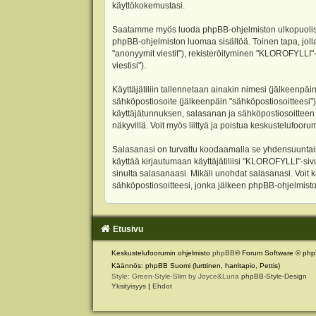
käyttökokemustasi.
Saatamme myös luoda phpBB-ohjelmiston ulkopuolisen 
phpBB-ohjelmiston luomaa sisältöä. Toinen tapa, jolla
"anonyymit viestit"), rekisteröityminen "KLOROFYLLI"-
viestisi").
Käyttäjätiliin tallennetaan ainakin nimesi (jälkeenpäi
sähköpostiosoite (jälkeenpäin "sähköpostiosoitteesi"). 
käyttäjätunnuksen, salasanan ja sähköpostiosoitteen l
näkyvillä. Voit myös liittyä ja poistua keskustelufoo
Salasanasi on turvattu koodaamalla se yhdensuuntaise
käyttää kirjautumaan käyttäjätiliisi "KLOROFYLLI"-si
sinulta salasanaasi. Mikäli unohdat salasanasi. Voit
sähköpostiosoitteesi, jonka jälkeen phpBB-ohjelmisto 
Etusivu
Keskustelufoorumin ohjelmisto
phpBB
® Forum Software © php
Käännös: phpBB Suomi (lurttinen, harritapio, Pettis)
Style: Green-Style-Slim by Joyce&Luna
phpBB-Style-Design
Yksityisyys
|
Ehdot