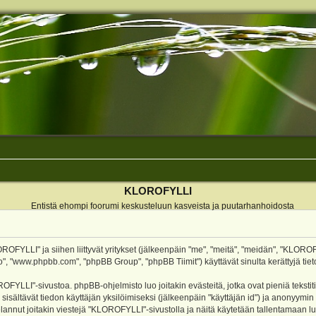
KLOROFYLLI
Entistä ehompi foorumi keskusteluun kasveista ja puutarhanhoidosta
ROFYLLI" ja siihen liittyvät yritykset (jälkeenpäin "me", "meitä", "meidän", "KLOROF
o", "www.phpbb.com", "phpBB Group", "phpBB Tiimit") käyttävät sinulta kerättyjä tieto
OFYLLI"-sivustoa. phpBB-ohjelmisto luo joitakin evästeitä, jotka ovat pieniä teksti
 sisältävät tiedon käyttäjän yksilöimiseksi (jälkeenpäin "käyttäjän id") ja anonyymin
annut joitakin viestejä "KLOROFYLLI"-sivustolla ja näitä käytetään tallentamaan lu