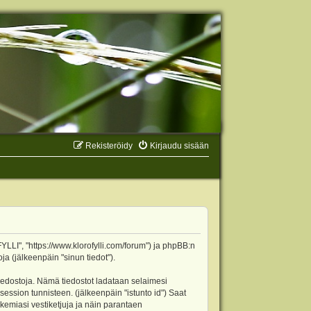
Rekisteröidy
Kirjaudu sisään
YLLI", "https://www.klorofylli.com/forum") ja phpBB:n
ja (jälkeenpäin "sinun tiedot").
tiedostoja. Nämä tiedostot ladataan selaimesi
 session tunnisteen. (jälkeenpäin "istunto id") Saat
kemiasi vestiketjuja ja näin parantaen