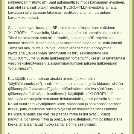
(jälkeenpäin "istunto id") Saat automaattiseti myös kolmannen evästeen,
kun olet selannut joitakin viestejä "KLOROFYLLI"-sivustolla ja näitä
käytetään tallentamaan lukemiasi vestiketjuja ja näin parantaen
käyttökokemustasi.
Saatamme myös luoda phpBB-ohjelmiston ulkopuolisen evästeen
"KLOROFYLLI"-sivustolta, Mutta se on tämän dokumentin ulkopuolella.
Tämä on tarkoitettu vain niille sivuille, joilla on phpBB-ohjelmiston
luomaa sisältöä. Toinen tapa, jolla keräämme tietoa on se, mitä lähetät.
Tämä voi olla, mutta ei rajoita: Viestin lähettäminen anonyyminä
käyttäjänä (Jälkeenpäin "anonyymit viestit"), rekisteröityminen
"KLOROFYLLI"-sivustolle (jälkeenpäin "omat tunnuksesi") ja lähettämäsi
viestit rekisteröitymisen ja sisäänkirjautumisen jälkeen (jälkeenpäin
"omat viestisi").
Käyttäjätiliin tallennetaan ainakin nimesi (jälkeenpäin
"käyttäjätunnuksesi"), henkilökohtainen salasana, jolla kirjaudut sisään
(jälkeenpäin "salasanasi") ja henkilökohtainen toimiva sähköpostiosoite
(jälkeenpäin "sähköpostiosoitteesi"). Käyttäjätilisi "KLOROFYLLI"-
sivustolla on suojattu sen maan tietoturvalailla, jossa palvelin sijaitsee.
Kaikki muut tieto käyttäjätunnuksen, salasanan ja sähköpostiosoitteen
lisäksi, joita vaadimme rekisteröityessä on meidän hallinnassamme.
Kaikissa tapauksissa voit itse päättää mitkä tiedot ovat julkisesti
näkyvillä. Voit myös liittyä ja poistua keskustelufoorumin postituslistalta
koska tahansa haluat muokkaamalla omia asetuksiasi.