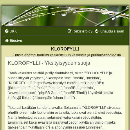
UKK
Rekisteröidy
Kirjaudu sisään
Etusivu
KLOROFYLLI
Entistä ehompi foorumi keskusteluun kasveista ja puutarhanhoidosta
KLOROFYLLI - Yksityisyyden suoja
Tämä vakuutus selittää yksityiskohtaisesti, miten "KLOROFYLLI" ja
siihen liittyvät yritykset (jälkeenpäin "me", "meitä", "meidän",
"KLOROFYLLI", "https://www.klorofylli.com/forum") ja phpBB:n
(jälkeenpäin "he", "heitä", "heidän", "phpBB-ohjelmisto",
"www.phpbb.com", "phpBB Group", "phpBB Tiimit") käyttävät sinulta
kerättyjä tietoja (jälkeenpäin "sinun tiedot").
Tietojasi kerätään kahdella tavalla: Selaamalla "KLOROFYLLI"-sivustoa.
phpBB-ohjelmisto luo joitakin evästeitä, jotka ovat pieniä tekstitiedostoja.
Nämä tiedostot ladataan selaimesi väliaikaisiin tiedostoihin.
Ensimmäiset kaksi evästettä sisältävät tiedon käyttäjän yksilöimiseksi
(jälkeenpäin "käyttäjän id") ja anonyymin session tunnisteen.