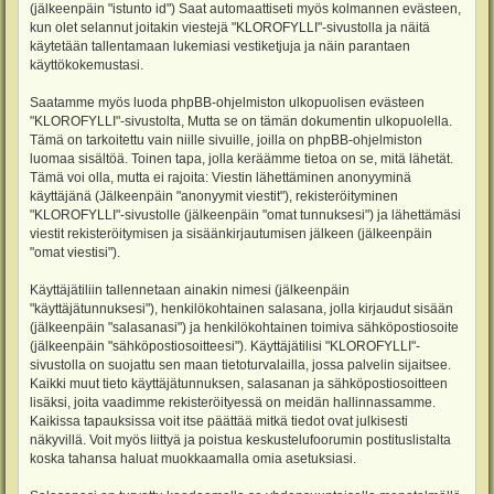
(jälkeenpäin "istunto id") Saat automaattiseti myös kolmannen evästeen,
kun olet selannut joitakin viestejä "KLOROFYLLI"-sivustolla ja näitä
käytetään tallentamaan lukemiasi vestiketjuja ja näin parantaen
käyttökokemustasi.
Saatamme myös luoda phpBB-ohjelmiston ulkopuolisen evästeen
"KLOROFYLLI"-sivustolta, Mutta se on tämän dokumentin ulkopuolella.
Tämä on tarkoitettu vain niille sivuille, joilla on phpBB-ohjelmiston
luomaa sisältöä. Toinen tapa, jolla keräämme tietoa on se, mitä lähetät.
Tämä voi olla, mutta ei rajoita: Viestin lähettäminen anonyyminä
käyttäjänä (Jälkeenpäin "anonyymit viestit"), rekisteröityminen
"KLOROFYLLI"-sivustolle (jälkeenpäin "omat tunnuksesi") ja lähettämäsi
viestit rekisteröitymisen ja sisäänkirjautumisen jälkeen (jälkeenpäin
"omat viestisi").
Käyttäjätiliin tallennetaan ainakin nimesi (jälkeenpäin
"käyttäjätunnuksesi"), henkilökohtainen salasana, jolla kirjaudut sisään
(jälkeenpäin "salasanasi") ja henkilökohtainen toimiva sähköpostiosoite
(jälkeenpäin "sähköpostiosoitteesi"). Käyttäjätilisi "KLOROFYLLI"-
sivustolla on suojattu sen maan tietoturvalailla, jossa palvelin sijaitsee.
Kaikki muut tieto käyttäjätunnuksen, salasanan ja sähköpostiosoitteen
lisäksi, joita vaadimme rekisteröityessä on meidän hallinnassamme.
Kaikissa tapauksissa voit itse päättää mitkä tiedot ovat julkisesti
näkyvillä. Voit myös liittyä ja poistua keskustelufoorumin postituslistalta
koska tahansa haluat muokkaamalla omia asetuksiasi.