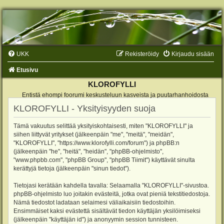
UKK
Rekisteröidy
Kirjaudu sisään
Etusivu
KLOROFYLLI
Entistä ehompi foorumi keskusteluun kasveista ja puutarhanhoidosta
KLOROFYLLI - Yksityisyyden suoja
Tämä vakuutus selittää yksityiskohtaisesti, miten "KLOROFYLLI" ja
siihen liittyvät yritykset (jälkeenpäin "me", "meitä", "meidän",
"KLOROFYLLI", "https://www.klorofylli.com/forum") ja phpBB:n
(jälkeenpäin "he", "heitä", "heidän", "phpBB-ohjelmisto",
"www.phpbb.com", "phpBB Group", "phpBB Tiimit") käyttävät sinulta
kerättyjä tietoja (jälkeenpäin "sinun tiedot").
Tietojasi kerätään kahdella tavalla: Selaamalla "KLOROFYLLI"-sivustoa.
phpBB-ohjelmisto luo joitakin evästeitä, jotka ovat pieniä tekstitiedostoja.
Nämä tiedostot ladataan selaimesi väliaikaisiin tiedostoihin.
Ensimmäiset kaksi evästettä sisältävät tiedon käyttäjän yksilöimiseksi
(jälkeenpäin "käyttäjän id") ja anonyymin session tunnisteen.