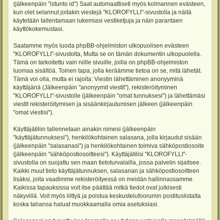
(jälkeenpäin "istunto id") Saat automaattiseti myös kolmannen evästeen,
kun olet selannut joitakin viestejä "KLOROFYLLI"-sivustolla ja näitä
käytetään tallentamaan lukemiasi vestiketjuja ja näin parantaen
käyttökokemustasi.
Saatamme myös luoda phpBB-ohjelmiston ulkopuolisen evästeen
"KLOROFYLLI"-sivustolta, Mutta se on tämän dokumentin ulkopuolella.
Tämä on tarkoitettu vain niille sivuille, joilla on phpBB-ohjelmiston
luomaa sisältöä. Toinen tapa, jolla keräämme tietoa on se, mitä lähetät.
Tämä voi olla, mutta ei rajoita: Viestin lähettäminen anonyyminä
käyttäjänä (Jälkeenpäin "anonyymit viestit"), rekisteröityminen
"KLOROFYLLI"-sivustolle (jälkeenpäin "omat tunnuksesi") ja lähettämäsi
viestit rekisteröitymisen ja sisäänkirjautumisen jälkeen (jälkeenpäin
"omat viestisi").
Käyttäjätiliin tallennetaan ainakin nimesi (jälkeenpäin
"käyttäjätunnuksesi"), henkilökohtainen salasana, jolla kirjaudut sisään
(jälkeenpäin "salasanasi") ja henkilökohtainen toimiva sähköpostiosoite
(jälkeenpäin "sähköpostiosoitteesi"). Käyttäjätilisi "KLOROFYLLI"-
sivustolla on suojattu sen maan tietoturvalailla, jossa palvelin sijaitsee.
Kaikki muut tieto käyttäjätunnuksen, salasanan ja sähköpostiosoitteen
lisäksi, joita vaadimme rekisteröityessä on meidän hallinnassamme.
Kaikissa tapauksissa voit itse päättää mitkä tiedot ovat julkisesti
näkyvillä. Voit myös liittyä ja poistua keskustelufoorumin postituslistalta
koska tahansa haluat muokkaamalla omia asetuksiasi.