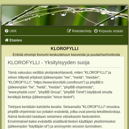
UKK
Rekisteröidy
Kirjaudu sisään
Etusivu
KLOROFYLLI
Entistä ehompi foorumi keskusteluun kasveista ja puutarhanhoidosta
KLOROFYLLI - Yksityisyyden suoja
Tämä vakuutus selittää yksityiskohtaisesti, miten "KLOROFYLLI" ja
siihen liittyvät yritykset (jälkeenpäin "me", "meitä", "meidän",
"KLOROFYLLI", "https://www.klorofylli.com/forum") ja phpBB:n
(jälkeenpäin "he", "heitä", "heidän", "phpBB-ohjelmisto",
"www.phpbb.com", "phpBB Group", "phpBB Tiimit") käyttävät sinulta
kerättyjä tietoja (jälkeenpäin "sinun tiedot").
Tietojasi kerätään kahdella tavalla: Selaamalla "KLOROFYLLI"-sivustoa.
phpBB-ohjelmisto luo joitakin evästeitä, jotka ovat pieniä tekstitiedostoja.
Nämä tiedostot ladataan selaimesi väliaikaisiin tiedostoihin.
Ensimmäiset kaksi evästettä sisältävät tiedon käyttäjän yksilöimiseksi
(jälkeenpäin "käyttäjän id") ja anonyymin session tunnisteen.