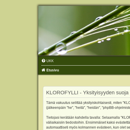
UKK
Etusivu
KLOROFYLLI - Yksityisyyden suoja
Tämä vakuutus selittää yksityiskohtaisesti, miten "KLO
(jälkeenpäin "he", "heitä", "heidän", "phpBB-ohjelmist
Tietojasi kerätään kahdella tavalla: Selaamalla "KLOR
väliaikaisiin tiedostoihin. Ensimmäiset kaksi evästettä
automaattiseti myös kolmannen evästeen, kun olet sel