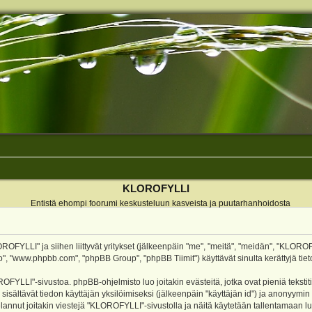
KLOROFYLLI
Entistä ehompi foorumi keskusteluun kasveista ja puutarhanhoidosta
ROFYLLI" ja siihen liittyvät yritykset (jälkeenpäin "me", "meitä", "meidän", "KLOROF
o", "www.phpbb.com", "phpBB Group", "phpBB Tiimit") käyttävät sinulta kerättyjä tieto
OFYLLI"-sivustoa. phpBB-ohjelmisto luo joitakin evästeitä, jotka ovat pieniä teksti
 sisältävät tiedon käyttäjän yksilöimiseksi (jälkeenpäin "käyttäjän id") ja anonyymin
annut joitakin viestejä "KLOROFYLLI"-sivustolla ja näitä käytetään tallentamaan lu