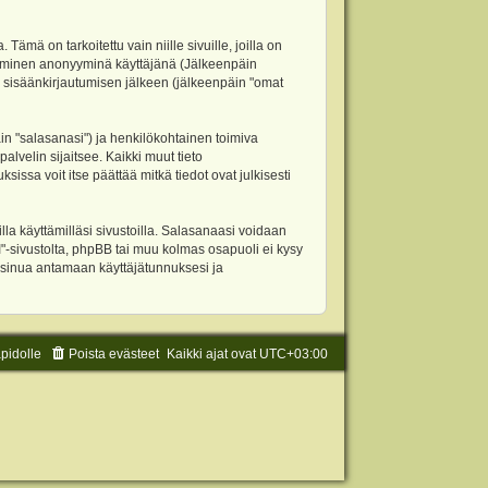
 on tarkoitettu vain niille sivuille, joilla on
ettäminen anonyyminä käyttäjänä (Jälkeenpäin
ja sisäänkirjautumisen jälkeen (jälkeenpäin "omat
äin "salasanasi") ja henkilökohtainen toimiva
alvelin sijaitsee. Kaikki muut tieto
ssa voit itse päättää mitkä tiedot ovat julkisesti
la käyttämilläsi sivustoilla. Salasanaasi voidaan
"-sivustolta, phpBB tai muu kolmas osapuoli ei kysy
 sinua antamaan käyttäjätunnuksesi ja
äpidolle
Poista evästeet
Kaikki ajat ovat
UTC+03:00