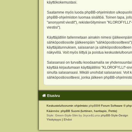
käyttökokemustasi.
Saatamme myös luoda phpBB-ohjelmiston ulkopuolisen 
phpBB-ohjelmiston luomaa sisältöä. Toinen tapa, jolla
"anonyymit viestit"), rekisteröityminen "KLOROFYLLI"-
viestisi").
Käyttäjätiliin tallennetaan ainakin nimesi (jälkeenpäi
sähköpostiosoite (jälkeenpäin "sähköpostiosoitteesi"). 
käyttäjätunnuksen, salasanan ja sähköpostiosoitteen l
näkyvillä. Voit myös liittyä ja poistua keskustelufoo
Salasanasi on turvattu koodaamalla se yhdensuuntaise
käyttää kirjautumaan käyttäjätiliisi "KLOROFYLLI"-si
sinulta salasanaasi. Mikäli unohdat salasanasi. Voit
sähköpostiosoitteesi, jonka jälkeen phpBB-ohjelmisto 
Etusivu
Keskustelufoorumin ohjelmisto
phpBB
® Forum Software © php
Käännös: phpBB Suomi (lurttinen, harritapio, Pettis)
Style: Green-Style-Slim by Joyce&Luna
phpBB-Style-Design
Yksityisyys
|
Ehdot