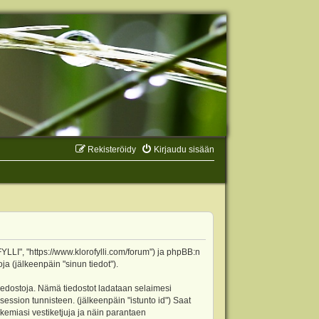
Rekisteröidy
Kirjaudu sisään
YLLI", "https://www.klorofylli.com/forum") ja phpBB:n
ja (jälkeenpäin "sinun tiedot").
tiedostoja. Nämä tiedostot ladataan selaimesi
 session tunnisteen. (jälkeenpäin "istunto id") Saat
kemiasi vestiketjuja ja näin parantaen