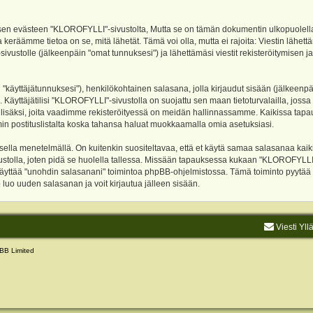
evästeen "KLOROFYLLI"-sivustolta, Mutta se on tämän dokumentin ulkopuolella. Tämä
 keräämme tietoa on se, mitä lähetät. Tämä voi olla, mutta ei rajoita: Viestin läh
sivustolle (jälkeenpäin "omat tunnuksesi") ja lähettämäsi viestit rekisteröitymisen 
n "käyttäjätunnuksesi"), henkilökohtainen salasana, jolla kirjaudut sisään (jälkeenp
Käyttäjätilisi "KLOROFYLLI"-sivustolla on suojattu sen maan tietoturvalailla, jossa p
isäksi, joita vaadimme rekisteröityessä on meidän hallinnassamme. Kaikissa tapauksi
rumin postituslistalta koska tahansa haluat muokkaamalla omia asetuksiasi.
lla menetelmällä. On kuitenkin suositeltavaa, että et käytä samaa salasanaa kaikil
vustolla, joten pidä se huolella tallessa. Missään tapauksessa kukaan "KLOROFYLLI
 käyttää "unohdin salasanani" toimintoa phpBB-ohjelmistossa. Tämä toiminto pyytää
luo uuden salasanan ja voit kirjautua jälleen sisään.
Viesti Yll
BB Limited