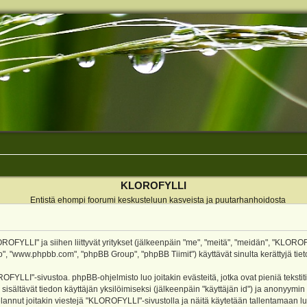
KLOROFYLLI
Entistä ehompi foorumi keskusteluun kasveista ja puutarhanhoidosta
ROFYLLI" ja siihen liittyvät yritykset (jälkeenpäin "me", "meitä", "meidän", "KLOROF
o", "www.phpbb.com", "phpBB Group", "phpBB Tiimit") käyttävät sinulta kerättyjä tieto
OFYLLI"-sivustoa. phpBB-ohjelmisto luo joitakin evästeitä, jotka ovat pieniä teksti
 sisältävät tiedon käyttäjän yksilöimiseksi (jälkeenpäin "käyttäjän id") ja anonyymin
annut joitakin viestejä "KLOROFYLLI"-sivustolla ja näitä käytetään tallentamaan lu