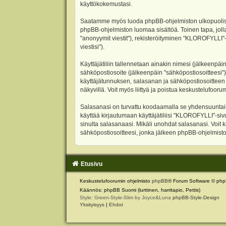
käyttökokemustasi.
Saatamme myös luoda phpBB-ohjelmiston ulkopuolisen 
phpBB-ohjelmiston luomaa sisältöä. Toinen tapa, jolla
"anonyymit viestit"), rekisteröityminen "KLOROFYLLI"-
viestisi").
Käyttäjätiliin tallennetaan ainakin nimesi (jälkeenpäi
sähköpostiosoite (jälkeenpäin "sähköpostiosoitteesi"). 
käyttäjätunnuksen, salasanan ja sähköpostiosoitteen l
näkyvillä. Voit myös liittyä ja poistua keskustelufoo
Salasanasi on turvattu koodaamalla se yhdensuuntaise
käyttää kirjautumaan käyttäjätiliisi "KLOROFYLLI"-si
sinulta salasanaasi. Mikäli unohdat salasanasi. Voit
sähköpostiosoitteesi, jonka jälkeen phpBB-ohjelmisto 
Etusivu
Keskustelufoorumin ohjelmisto
phpBB
® Forum Software © php
Käännös: phpBB Suomi (lurttinen, harritapio, Pettis)
Style: Green-Style-Slim by Joyce&Luna
phpBB-Style-Design
Yksityisyys
|
Ehdot