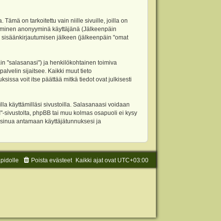
 on tarkoitettu vain niille sivuille, joilla on
ettäminen anonyyminä käyttäjänä (Jälkeenpäin
ja sisäänkirjautumisen jälkeen (jälkeenpäin "omat
äin "salasanasi") ja henkilökohtainen toimiva
alvelin sijaitsee. Kaikki muut tieto
ssa voit itse päättää mitkä tiedot ovat julkisesti
la käyttämilläsi sivustoilla. Salasanaasi voidaan
"-sivustolta, phpBB tai muu kolmas osapuoli ei kysy
 sinua antamaan käyttäjätunnuksesi ja
äpidolle
Poista evästeet
Kaikki ajat ovat
UTC+03:00