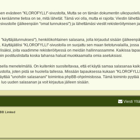
evästeen "KLOROFYLLI"-sivustolta, Mutta se on tämän dokumentin ulkopuolella. Tämä
 keräämme tietoa on se, mitä lähetät. Tämä voi olla, mutta ei rajoita: Viestin läh
sivustolle (jälkeenpäin "omat tunnuksesi") ja lähettämäsi viestit rekisteröitymisen 
n "käyttäjätunnuksesi"), henkilökohtainen salasana, jolla kirjaudut sisään (jälkeenp
Käyttäjätilisi "KLOROFYLLI"-sivustolla on suojattu sen maan tietoturvalailla, jossa p
isäksi, joita vaadimme rekisteröityessä on meidän hallinnassamme. Kaikissa tapauksi
rumin postituslistalta koska tahansa haluat muokkaamalla omia asetuksiasi.
lla menetelmällä. On kuitenkin suositeltavaa, että et käytä samaa salasanaa kaikil
vustolla, joten pidä se huolella tallessa. Missään tapauksessa kukaan "KLOROFYLLI
 käyttää "unohdin salasanani" toimintoa phpBB-ohjelmistossa. Tämä toiminto pyytää
luo uuden salasanan ja voit kirjautua jälleen sisään.
Viesti Yll
BB Limited