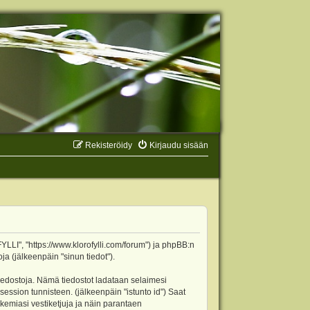
Rekisteröidy
Kirjaudu sisään
YLLI", "https://www.klorofylli.com/forum") ja phpBB:n
ja (jälkeenpäin "sinun tiedot").
tiedostoja. Nämä tiedostot ladataan selaimesi
 session tunnisteen. (jälkeenpäin "istunto id") Saat
kemiasi vestiketjuja ja näin parantaen