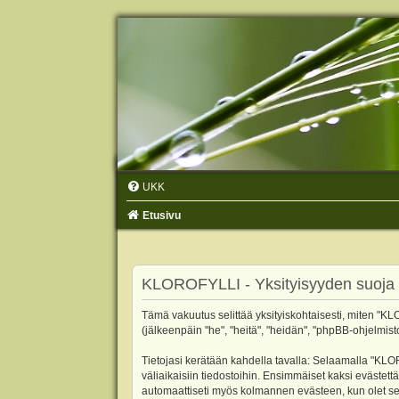
UKK
Etusivu
KLOROFYLLI - Yksityisyyden suoja
Tämä vakuutus selittää yksityiskohtaisesti, miten "KLO
(jälkeenpäin "he", "heitä", "heidän", "phpBB-ohjelmist
Tietojasi kerätään kahdella tavalla: Selaamalla "KLOR
väliaikaisiin tiedostoihin. Ensimmäiset kaksi evästettä
automaattiseti myös kolmannen evästeen, kun olet sel