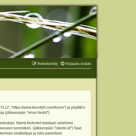
Rekisteröidy
Kirjaudu sisään
YLLI", "https://www.klorofylli.com/forum") ja phpBB:n
ja (jälkeenpäin "sinun tiedot").
tiedostoja. Nämä tiedostot ladataan selaimesi
 session tunnisteen. (jälkeenpäin "istunto id") Saat
kemiasi vestiketjuja ja näin parantaen