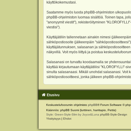
käyttökokemustasi.
Saatamme myös luoda phpBB-ohjelmiston ulkopuolisen 
phpBB-ohjelmiston luomaa sisältöä. Toinen tapa, jolla
"anonyymit viestit"), rekisteröityminen "KLOROFYLLI"-
viestisi").
Käyttäjätiliin tallennetaan ainakin nimesi (jälkeenpäi
sähköpostiosoite (jälkeenpäin "sähköpostiosoitteesi"). 
käyttäjätunnuksen, salasanan ja sähköpostiosoitteen l
näkyvillä. Voit myös liittyä ja poistua keskustelufoo
Salasanasi on turvattu koodaamalla se yhdensuuntaise
käyttää kirjautumaan käyttäjätiliisi "KLOROFYLLI"-si
sinulta salasanaasi. Mikäli unohdat salasanasi. Voit
sähköpostiosoitteesi, jonka jälkeen phpBB-ohjelmisto 
Etusivu
Keskustelufoorumin ohjelmisto
phpBB
® Forum Software © php
Käännös: phpBB Suomi (lurttinen, harritapio, Pettis)
Style: Green-Style-Slim by Joyce&Luna
phpBB-Style-Design
Yksityisyys
|
Ehdot