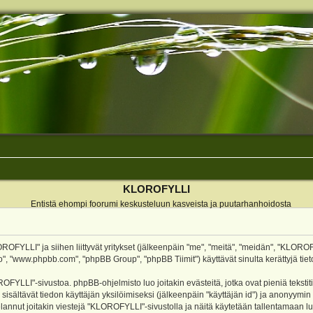
KLOROFYLLI
Entistä ehompi foorumi keskusteluun kasveista ja puutarhanhoidosta
ROFYLLI" ja siihen liittyvät yritykset (jälkeenpäin "me", "meitä", "meidän", "KLOROF
o", "www.phpbb.com", "phpBB Group", "phpBB Tiimit") käyttävät sinulta kerättyjä tieto
OFYLLI"-sivustoa. phpBB-ohjelmisto luo joitakin evästeitä, jotka ovat pieniä teksti
 sisältävät tiedon käyttäjän yksilöimiseksi (jälkeenpäin "käyttäjän id") ja anonyymin
annut joitakin viestejä "KLOROFYLLI"-sivustolla ja näitä käytetään tallentamaan lu