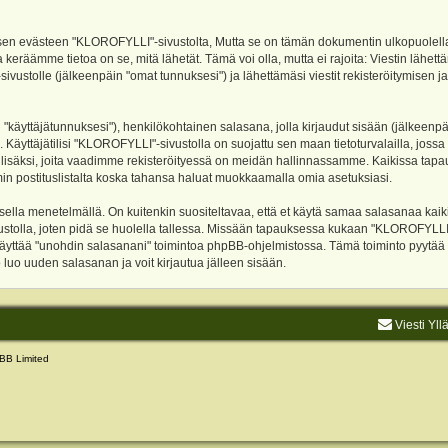
evästeen "KLOROFYLLI"-sivustolta, Mutta se on tämän dokumentin ulkopuolella. Tämä
 keräämme tietoa on se, mitä lähetät. Tämä voi olla, mutta ei rajoita: Viestin läh
sivustolle (jälkeenpäin "omat tunnuksesi") ja lähettämäsi viestit rekisteröitymisen 
n "käyttäjätunnuksesi"), henkilökohtainen salasana, jolla kirjaudut sisään (jälkeenp
Käyttäjätilisi "KLOROFYLLI"-sivustolla on suojattu sen maan tietoturvalailla, jossa p
isäksi, joita vaadimme rekisteröityessä on meidän hallinnassamme. Kaikissa tapauksi
rumin postituslistalta koska tahansa haluat muokkaamalla omia asetuksiasi.
lla menetelmällä. On kuitenkin suositeltavaa, että et käytä samaa salasanaa kaikil
vustolla, joten pidä se huolella tallessa. Missään tapauksessa kukaan "KLOROFYLLI
 käyttää "unohdin salasanani" toimintoa phpBB-ohjelmistossa. Tämä toiminto pyytää
luo uuden salasanan ja voit kirjautua jälleen sisään.
Viesti Yll
BB Limited