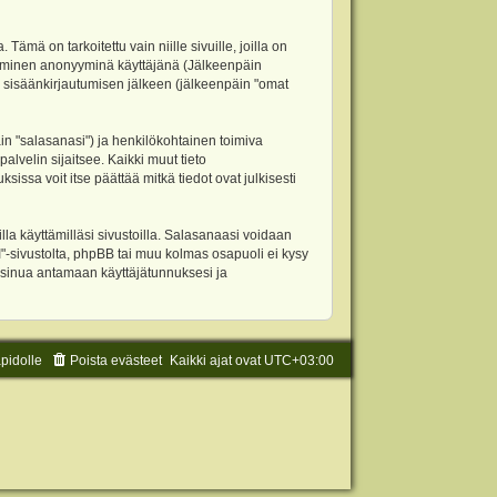
 on tarkoitettu vain niille sivuille, joilla on
ettäminen anonyyminä käyttäjänä (Jälkeenpäin
ja sisäänkirjautumisen jälkeen (jälkeenpäin "omat
äin "salasanasi") ja henkilökohtainen toimiva
alvelin sijaitsee. Kaikki muut tieto
ssa voit itse päättää mitkä tiedot ovat julkisesti
la käyttämilläsi sivustoilla. Salasanaasi voidaan
"-sivustolta, phpBB tai muu kolmas osapuoli ei kysy
 sinua antamaan käyttäjätunnuksesi ja
äpidolle
Poista evästeet
Kaikki ajat ovat
UTC+03:00