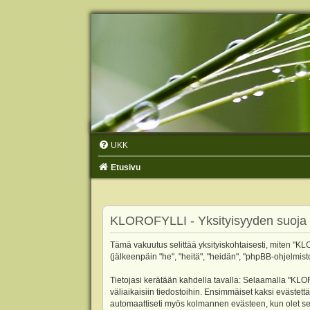
UKK
Etusivu
KLOROFYLLI - Yksityisyyden suoja
Tämä vakuutus selittää yksityiskohtaisesti, miten "KLO
(jälkeenpäin "he", "heitä", "heidän", "phpBB-ohjelmist
Tietojasi kerätään kahdella tavalla: Selaamalla "KLOR
väliaikaisiin tiedostoihin. Ensimmäiset kaksi evästettä
automaattiseti myös kolmannen evästeen, kun olet sel