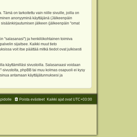
 on tarkoitettu vain niille sivuille, joilla on
ettäminen anonyyminä käyttäjänä (Jälkeenpäin
ja sisäänkirjautumisen jälkeen (jälkeenpäin "omat
äin "salasanasi") ja henkilökohtainen toimiva
alvelin sijaitsee. Kaikki muut tieto
ssa voit itse päättää mitkä tiedot ovat julkisesti
la käyttämilläsi sivustoilla. Salasanaasi voidaan
"-sivustolta, phpBB tai muu kolmas osapuoli ei kysy
 sinua antamaan käyttäjätunnuksesi ja
äpidolle
Poista evästeet
Kaikki ajat ovat
UTC+03:00