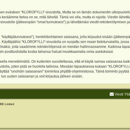
evästeen "KLOROFYLLI"-sivustolta, Mutta se on tämän dokumentin ulkopuolella. Tämä
 keräämme tietoa on se, mitä lähetät. Tämä voi olla, mutta ei rajoita: Viestin läh
sivustolle (jälkeenpäin "omat tunnuksesi") ja lähettämäsi viestit rekisteröitymisen 
n "käyttäjätunnuksesi"), henkilökohtainen salasana, jolla kirjaudut sisään (jälkeenp
Käyttäjätilisi "KLOROFYLLI"-sivustolla on suojattu sen maan tietoturvalailla, jossa p
isäksi, joita vaadimme rekisteröityessä on meidän hallinnassamme. Kaikissa tapauksi
rumin postituslistalta koska tahansa haluat muokkaamalla omia asetuksiasi.
lla menetelmällä. On kuitenkin suositeltavaa, että et käytä samaa salasanaa kaikil
vustolla, joten pidä se huolella tallessa. Missään tapauksessa kukaan "KLOROFYLLI
 käyttää "unohdin salasanani" toimintoa phpBB-ohjelmistossa. Tämä toiminto pyytää
luo uuden salasanan ja voit kirjautua jälleen sisään.
Viesti Yll
BB Limited