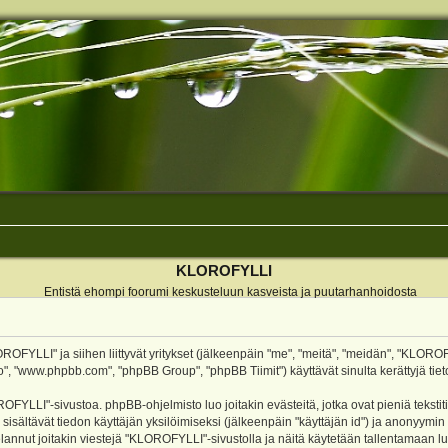
KLOROFYLLI
Entistä ehompi foorumi keskusteluun kasveista ja puutarhanhoidosta
ROFYLLI" ja siihen liittyvät yritykset (jälkeenpäin "me", "meitä", "meidän", "KLOROF
o", "www.phpbb.com", "phpBB Group", "phpBB Tiimit") käyttävät sinulta kerättyjä tieto
OFYLLI"-sivustoa. phpBB-ohjelmisto luo joitakin evästeitä, jotka ovat pieniä teksti
 sisältävät tiedon käyttäjän yksilöimiseksi (jälkeenpäin "käyttäjän id") ja anonyymin
annut joitakin viestejä "KLOROFYLLI"-sivustolla ja näitä käytetään tallentamaan lu