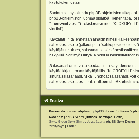
käyttökokemustasi.
Saatamme myös luoda phpBB-ohjelmiston ulkopuolisen 
phpBB-ohjelmiston luomaa sisältöä. Toinen tapa, jolla
"anonyymit viestit"), rekisteröityminen "KLOROFYLLI"-
viestisi").
Käyttäjätiliin tallennetaan ainakin nimesi (jälkeenpäi
sähköpostiosoite (jälkeenpäin "sähköpostiosoitteesi"). 
käyttäjätunnuksen, salasanan ja sähköpostiosoitteen l
näkyvillä. Voit myös liittyä ja poistua keskustelufoo
Salasanasi on turvattu koodaamalla se yhdensuuntaise
käyttää kirjautumaan käyttäjätiliisi "KLOROFYLLI"-si
sinulta salasanaasi. Mikäli unohdat salasanasi. Voit
sähköpostiosoitteesi, jonka jälkeen phpBB-ohjelmisto 
Etusivu
Keskustelufoorumin ohjelmisto
phpBB
® Forum Software © php
Käännös: phpBB Suomi (lurttinen, harritapio, Pettis)
Style: Green-Style-Slim by Joyce&Luna
phpBB-Style-Design
Yksityisyys
|
Ehdot