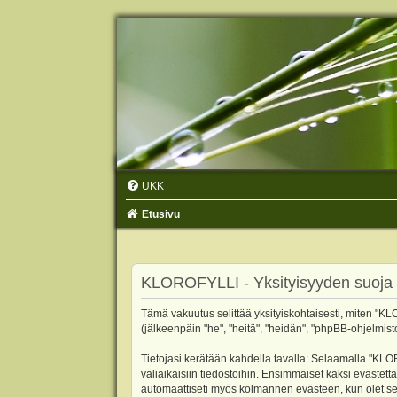
UKK
Etusivu
KLOROFYLLI - Yksityisyyden suoja
Tämä vakuutus selittää yksityiskohtaisesti, miten "KLO
(jälkeenpäin "he", "heitä", "heidän", "phpBB-ohjelmist
Tietojasi kerätään kahdella tavalla: Selaamalla "KLOR
väliaikaisiin tiedostoihin. Ensimmäiset kaksi evästettä
automaattiseti myös kolmannen evästeen, kun olet sel