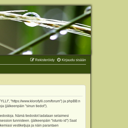
Rekisteröidy
Kirjaudu sisään
YLLI", "https://www.klorofylli.com/forum") ja phpBB:n
ja (jälkeenpäin "sinun tiedot").
tiedostoja. Nämä tiedostot ladataan selaimesi
 session tunnisteen. (jälkeenpäin "istunto id") Saat
kemiasi vestiketjuja ja näin parantaen