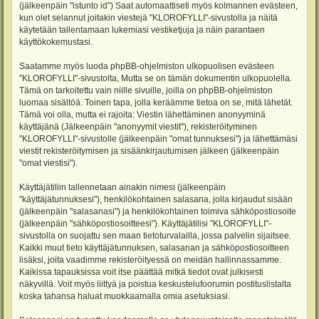
(jälkeenpäin "istunto id") Saat automaattiseti myös kolmannen evästeen,
kun olet selannut joitakin viestejä "KLOROFYLLI"-sivustolla ja näitä
käytetään tallentamaan lukemiasi vestiketjuja ja näin parantaen
käyttökokemustasi.
Saatamme myös luoda phpBB-ohjelmiston ulkopuolisen evästeen
"KLOROFYLLI"-sivustolta, Mutta se on tämän dokumentin ulkopuolella.
Tämä on tarkoitettu vain niille sivuille, joilla on phpBB-ohjelmiston
luomaa sisältöä. Toinen tapa, jolla keräämme tietoa on se, mitä lähetät.
Tämä voi olla, mutta ei rajoita: Viestin lähettäminen anonyyminä
käyttäjänä (Jälkeenpäin "anonyymit viestit"), rekisteröityminen
"KLOROFYLLI"-sivustolle (jälkeenpäin "omat tunnuksesi") ja lähettämäsi
viestit rekisteröitymisen ja sisäänkirjautumisen jälkeen (jälkeenpäin
"omat viestisi").
Käyttäjätiliin tallennetaan ainakin nimesi (jälkeenpäin
"käyttäjätunnuksesi"), henkilökohtainen salasana, jolla kirjaudut sisään
(jälkeenpäin "salasanasi") ja henkilökohtainen toimiva sähköpostiosoite
(jälkeenpäin "sähköpostiosoitteesi"). Käyttäjätilisi "KLOROFYLLI"-
sivustolla on suojattu sen maan tietoturvalailla, jossa palvelin sijaitsee.
Kaikki muut tieto käyttäjätunnuksen, salasanan ja sähköpostiosoitteen
lisäksi, joita vaadimme rekisteröityessä on meidän hallinnassamme.
Kaikissa tapauksissa voit itse päättää mitkä tiedot ovat julkisesti
näkyvillä. Voit myös liittyä ja poistua keskustelufoorumin postituslistalta
koska tahansa haluat muokkaamalla omia asetuksiasi.