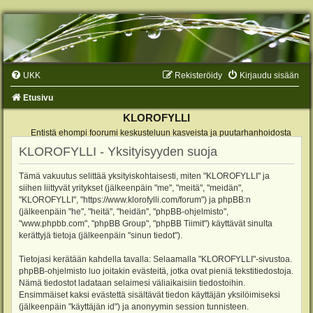
UKK
Rekisteröidy
Kirjaudu sisään
Etusivu
KLOROFYLLI
Entistä ehompi foorumi keskusteluun kasveista ja puutarhanhoidosta
KLOROFYLLI - Yksityisyyden suoja
Tämä vakuutus selittää yksityiskohtaisesti, miten "KLOROFYLLI" ja
siihen liittyvät yritykset (jälkeenpäin "me", "meitä", "meidän",
"KLOROFYLLI", "https://www.klorofylli.com/forum") ja phpBB:n
(jälkeenpäin "he", "heitä", "heidän", "phpBB-ohjelmisto",
"www.phpbb.com", "phpBB Group", "phpBB Tiimit") käyttävät sinulta
kerättyjä tietoja (jälkeenpäin "sinun tiedot").
Tietojasi kerätään kahdella tavalla: Selaamalla "KLOROFYLLI"-sivustoa.
phpBB-ohjelmisto luo joitakin evästeitä, jotka ovat pieniä tekstitiedostoja.
Nämä tiedostot ladataan selaimesi väliaikaisiin tiedostoihin.
Ensimmäiset kaksi evästettä sisältävät tiedon käyttäjän yksilöimiseksi
(jälkeenpäin "käyttäjän id") ja anonyymin session tunnisteen.