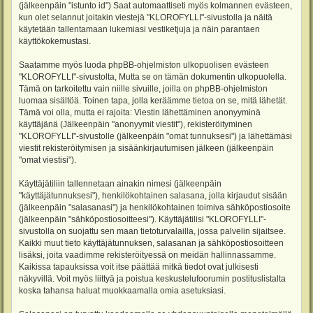
(jälkeenpäin "istunto id") Saat automaattiseti myös kolmannen evästeen,
kun olet selannut joitakin viestejä "KLOROFYLLI"-sivustolla ja näitä
käytetään tallentamaan lukemiasi vestiketjuja ja näin parantaen
käyttökokemustasi.
Saatamme myös luoda phpBB-ohjelmiston ulkopuolisen evästeen
"KLOROFYLLI"-sivustolta, Mutta se on tämän dokumentin ulkopuolella.
Tämä on tarkoitettu vain niille sivuille, joilla on phpBB-ohjelmiston
luomaa sisältöä. Toinen tapa, jolla keräämme tietoa on se, mitä lähetät.
Tämä voi olla, mutta ei rajoita: Viestin lähettäminen anonyyminä
käyttäjänä (Jälkeenpäin "anonyymit viestit"), rekisteröityminen
"KLOROFYLLI"-sivustolle (jälkeenpäin "omat tunnuksesi") ja lähettämäsi
viestit rekisteröitymisen ja sisäänkirjautumisen jälkeen (jälkeenpäin
"omat viestisi").
Käyttäjätiliin tallennetaan ainakin nimesi (jälkeenpäin
"käyttäjätunnuksesi"), henkilökohtainen salasana, jolla kirjaudut sisään
(jälkeenpäin "salasanasi") ja henkilökohtainen toimiva sähköpostiosoite
(jälkeenpäin "sähköpostiosoitteesi"). Käyttäjätilisi "KLOROFYLLI"-
sivustolla on suojattu sen maan tietoturvalailla, jossa palvelin sijaitsee.
Kaikki muut tieto käyttäjätunnuksen, salasanan ja sähköpostiosoitteen
lisäksi, joita vaadimme rekisteröityessä on meidän hallinnassamme.
Kaikissa tapauksissa voit itse päättää mitkä tiedot ovat julkisesti
näkyvillä. Voit myös liittyä ja poistua keskustelufoorumin postituslistalta
koska tahansa haluat muokkaamalla omia asetuksiasi.