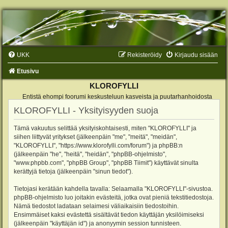
UKK
Rekisteröidy
Kirjaudu sisään
Etusivu
KLOROFYLLI
Entistä ehompi foorumi keskusteluun kasveista ja puutarhanhoidosta
KLOROFYLLI - Yksityisyyden suoja
Tämä vakuutus selittää yksityiskohtaisesti, miten "KLOROFYLLI" ja
siihen liittyvät yritykset (jälkeenpäin "me", "meitä", "meidän",
"KLOROFYLLI", "https://www.klorofylli.com/forum") ja phpBB:n
(jälkeenpäin "he", "heitä", "heidän", "phpBB-ohjelmisto",
"www.phpbb.com", "phpBB Group", "phpBB Tiimit") käyttävät sinulta
kerättyjä tietoja (jälkeenpäin "sinun tiedot").
Tietojasi kerätään kahdella tavalla: Selaamalla "KLOROFYLLI"-sivustoa.
phpBB-ohjelmisto luo joitakin evästeitä, jotka ovat pieniä tekstitiedostoja.
Nämä tiedostot ladataan selaimesi väliaikaisiin tiedostoihin.
Ensimmäiset kaksi evästettä sisältävät tiedon käyttäjän yksilöimiseksi
(jälkeenpäin "käyttäjän id") ja anonyymin session tunnisteen.