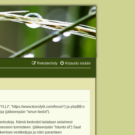
Rekisteröidy
Kirjaudu sisään
YLLI", "https://www.klorofylli.com/forum") ja phpBB:n
ja (jälkeenpäin "sinun tiedot").
tiedostoja. Nämä tiedostot ladataan selaimesi
 session tunnisteen. (jälkeenpäin "istunto id") Saat
kemiasi vestiketjuja ja näin parantaen