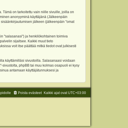
 on tarkoitettu vain niille sivuille, joilla on
ettäminen anonyyminä käyttäjänä (Jälkeenpäin
ja sisäänkirjautumisen jälkeen (jälkeenpäin "omat
äin "salasanasi") ja henkilökohtainen toimiva
alvelin sijaitsee. Kaikki muut tieto
ssa voit itse päättää mitkä tiedot ovat julkisesti
la käyttämilläsi sivustoilla. Salasanaasi voidaan
"-sivustolta, phpBB tai muu kolmas osapuoli ei kysy
 sinua antamaan käyttäjätunnuksesi ja
äpidolle
Poista evästeet
Kaikki ajat ovat
UTC+03:00