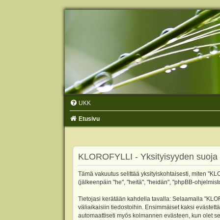
UKK
Etusivu
KLOROFYLLI - Yksityisyyden suoja
Tämä vakuutus selittää yksityiskohtaisesti, miten "KLO
(jälkeenpäin "he", "heitä", "heidän", "phpBB-ohjelmist
Tietojasi kerätään kahdella tavalla: Selaamalla "KLOR
väliaikaisiin tiedostoihin. Ensimmäiset kaksi evästettä
automaattiseti myös kolmannen evästeen, kun olet sel