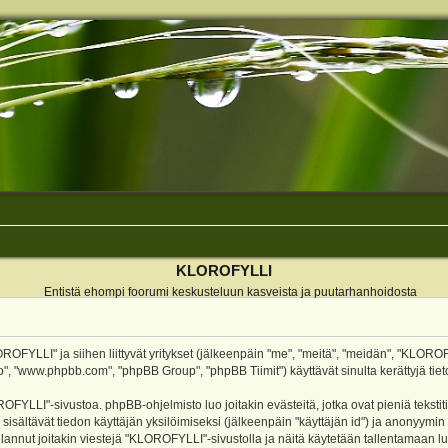
KLOROFYLLI
Entistä ehompi foorumi keskusteluun kasveista ja puutarhanhoidosta
ROFYLLI" ja siihen liittyvät yritykset (jälkeenpäin "me", "meitä", "meidän", "KLOROF
o", "www.phpbb.com", "phpBB Group", "phpBB Tiimit") käyttävät sinulta kerättyjä tieto
OFYLLI"-sivustoa. phpBB-ohjelmisto luo joitakin evästeitä, jotka ovat pieniä teksti
 sisältävät tiedon käyttäjän yksilöimiseksi (jälkeenpäin "käyttäjän id") ja anonyymin
annut joitakin viestejä "KLOROFYLLI"-sivustolla ja näitä käytetään tallentamaan lu