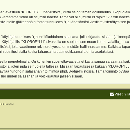
evästeen "KLOROFYLLI"-sivustolta, Mutta se on tämän dokumentin ulkopuolella. Tämä
 keräämme tietoa on se, mitä lähetät. Tämä voi olla, mutta ei rajoita: Viestin läh
sivustolle (jälkeenpäin "omat tunnuksesi") ja lähettämäsi viestit rekisteröitymisen 
n "käyttäjätunnuksesi"), henkilökohtainen salasana, jolla kirjaudut sisään (jälkeenp
Käyttäjätilisi "KLOROFYLLI"-sivustolla on suojattu sen maan tietoturvalailla, jossa p
isäksi, joita vaadimme rekisteröityessä on meidän hallinnassamme. Kaikissa tapauksi
rumin postituslistalta koska tahansa haluat muokkaamalla omia asetuksiasi.
lla menetelmällä. On kuitenkin suositeltavaa, että et käytä samaa salasanaa kaikil
vustolla, joten pidä se huolella tallessa. Missään tapauksessa kukaan "KLOROFYLLI
 käyttää "unohdin salasanani" toimintoa phpBB-ohjelmistossa. Tämä toiminto pyytää
luo uuden salasanan ja voit kirjautua jälleen sisään.
Viesti Yll
BB Limited