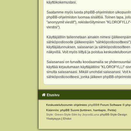
käyttökokemustasi.
Saatamme myös luoda phpBB-ohjelmiston ulkopuolisen 
phpBB-ohjelmiston luomaa sisältöä. Toinen tapa, jolla
"anonyymit viestit"), rekisteröityminen "KLOROFYLLI"-
viestisi").
Käyttäjätiliin tallennetaan ainakin nimesi (jälkeenpäi
sähköpostiosoite (jälkeenpäin "sähköpostiosoitteesi"). 
käyttäjätunnuksen, salasanan ja sähköpostiosoitteen l
näkyvillä. Voit myös liittyä ja poistua keskustelufoo
Salasanasi on turvattu koodaamalla se yhdensuuntaise
käyttää kirjautumaan käyttäjätiliisi "KLOROFYLLI"-si
sinulta salasanaasi. Mikäli unohdat salasanasi. Voit
sähköpostiosoitteesi, jonka jälkeen phpBB-ohjelmisto 
Etusivu
Keskustelufoorumin ohjelmisto
phpBB
® Forum Software © php
Käännös: phpBB Suomi (lurttinen, harritapio, Pettis)
Style: Green-Style-Slim by Joyce&Luna
phpBB-Style-Design
Yksityisyys
|
Ehdot