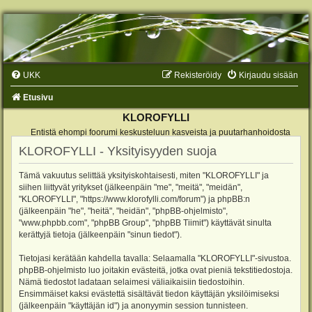
UKK
Rekisteröidy
Kirjaudu sisään
Etusivu
KLOROFYLLI
Entistä ehompi foorumi keskusteluun kasveista ja puutarhanhoidosta
KLOROFYLLI - Yksityisyyden suoja
Tämä vakuutus selittää yksityiskohtaisesti, miten "KLOROFYLLI" ja
siihen liittyvät yritykset (jälkeenpäin "me", "meitä", "meidän",
"KLOROFYLLI", "https://www.klorofylli.com/forum") ja phpBB:n
(jälkeenpäin "he", "heitä", "heidän", "phpBB-ohjelmisto",
"www.phpbb.com", "phpBB Group", "phpBB Tiimit") käyttävät sinulta
kerättyjä tietoja (jälkeenpäin "sinun tiedot").
Tietojasi kerätään kahdella tavalla: Selaamalla "KLOROFYLLI"-sivustoa.
phpBB-ohjelmisto luo joitakin evästeitä, jotka ovat pieniä tekstitiedostoja.
Nämä tiedostot ladataan selaimesi väliaikaisiin tiedostoihin.
Ensimmäiset kaksi evästettä sisältävät tiedon käyttäjän yksilöimiseksi
(jälkeenpäin "käyttäjän id") ja anonyymin session tunnisteen.