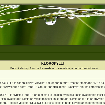
KLOROFYLLI
Entistä ehompi foorumi keskusteluun kasveista ja puutarhanhoidosta
ROFYLLI" ja siihen liittyvät yritykset (jälkeenpäin "me", "meitä", "meidän", "KLOROF
o", "www.phpbb.com", "phpBB Group", "phpBB Tiimit") käyttävät sinulta kerättyjä tieto
OFYLLI"-sivustoa. phpBB-ohjelmisto luo joitakin evästeitä, jotka ovat pieniä teksti
 sisältävät tiedon käyttäjän yksilöimiseksi (jälkeenpäin "käyttäjän id") ja anonyymin
annut joitakin viestejä "KLOROFYLLI"-sivustolla ja näitä käytetään tallentamaan lu