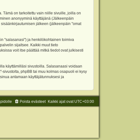
 on tarkoitettu vain niille sivuille, joilla on
ettäminen anonyyminä käyttäjänä (Jälkeenpäin
ja sisäänkirjautumisen jälkeen (jälkeenpäin "omat
äin "salasanasi") ja henkilökohtainen toimiva
alvelin sijaitsee. Kaikki muut tieto
ssa voit itse päättää mitkä tiedot ovat julkisesti
la käyttämilläsi sivustoilla. Salasanaasi voidaan
"-sivustolta, phpBB tai muu kolmas osapuoli ei kysy
 sinua antamaan käyttäjätunnuksesi ja
äpidolle
Poista evästeet
Kaikki ajat ovat
UTC+03:00