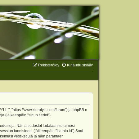
Rekisteröidy
Kirjaudu sisään
YLLI", "https://www.klorofylli.com/forum") ja phpBB:n
ja (jälkeenpäin "sinun tiedot").
tiedostoja. Nämä tiedostot ladataan selaimesi
 session tunnisteen. (jälkeenpäin "istunto id") Saat
kemiasi vestiketjuja ja näin parantaen