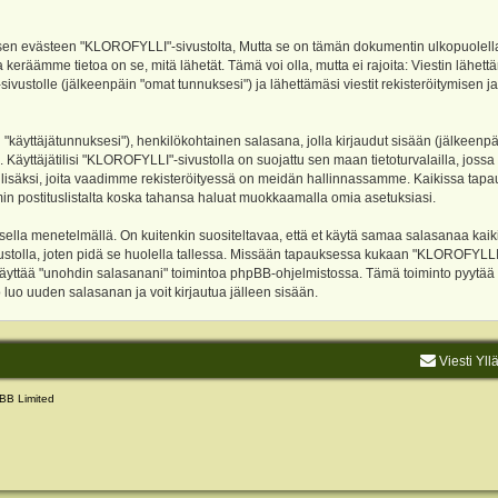
evästeen "KLOROFYLLI"-sivustolta, Mutta se on tämän dokumentin ulkopuolella. Tämä
 keräämme tietoa on se, mitä lähetät. Tämä voi olla, mutta ei rajoita: Viestin läh
sivustolle (jälkeenpäin "omat tunnuksesi") ja lähettämäsi viestit rekisteröitymisen 
n "käyttäjätunnuksesi"), henkilökohtainen salasana, jolla kirjaudut sisään (jälkeenp
Käyttäjätilisi "KLOROFYLLI"-sivustolla on suojattu sen maan tietoturvalailla, jossa p
isäksi, joita vaadimme rekisteröityessä on meidän hallinnassamme. Kaikissa tapauksi
rumin postituslistalta koska tahansa haluat muokkaamalla omia asetuksiasi.
lla menetelmällä. On kuitenkin suositeltavaa, että et käytä samaa salasanaa kaikil
vustolla, joten pidä se huolella tallessa. Missään tapauksessa kukaan "KLOROFYLLI
 käyttää "unohdin salasanani" toimintoa phpBB-ohjelmistossa. Tämä toiminto pyytää
luo uuden salasanan ja voit kirjautua jälleen sisään.
Viesti Yll
BB Limited