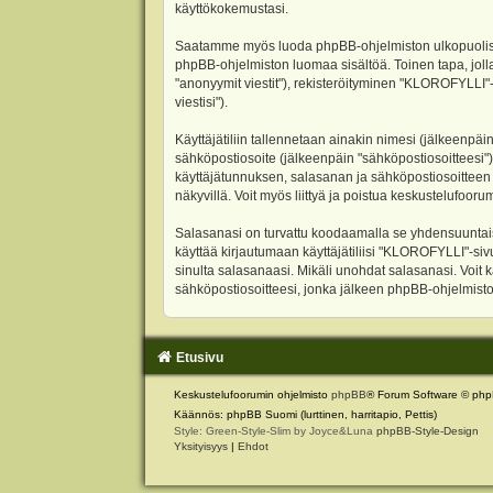
käyttökokemustasi.
Saatamme myös luoda phpBB-ohjelmiston ulkopuolisen 
phpBB-ohjelmiston luomaa sisältöä. Toinen tapa, jolla
"anonyymit viestit"), rekisteröityminen "KLOROFYLLI"-
viestisi").
Käyttäjätiliin tallennetaan ainakin nimesi (jälkeenpäi
sähköpostiosoite (jälkeenpäin "sähköpostiosoitteesi"). 
käyttäjätunnuksen, salasanan ja sähköpostiosoitteen l
näkyvillä. Voit myös liittyä ja poistua keskustelufoo
Salasanasi on turvattu koodaamalla se yhdensuuntaise
käyttää kirjautumaan käyttäjätiliisi "KLOROFYLLI"-si
sinulta salasanaasi. Mikäli unohdat salasanasi. Voit
sähköpostiosoitteesi, jonka jälkeen phpBB-ohjelmisto 
Etusivu
Keskustelufoorumin ohjelmisto
phpBB
® Forum Software © php
Käännös: phpBB Suomi (lurttinen, harritapio, Pettis)
Style: Green-Style-Slim by Joyce&Luna
phpBB-Style-Design
Yksityisyys
|
Ehdot