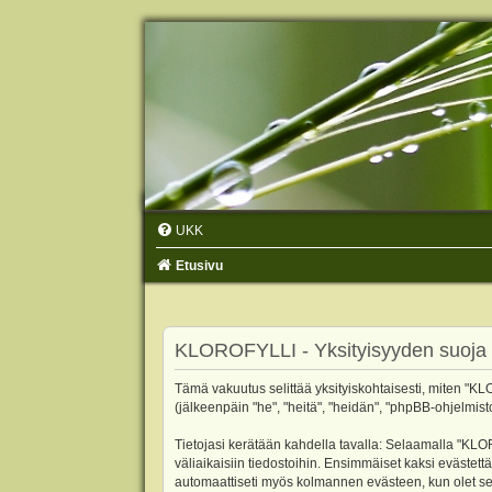
UKK
Etusivu
KLOROFYLLI - Yksityisyyden suoja
Tämä vakuutus selittää yksityiskohtaisesti, miten "KLO
(jälkeenpäin "he", "heitä", "heidän", "phpBB-ohjelmist
Tietojasi kerätään kahdella tavalla: Selaamalla "KLOR
väliaikaisiin tiedostoihin. Ensimmäiset kaksi evästettä
automaattiseti myös kolmannen evästeen, kun olet sel