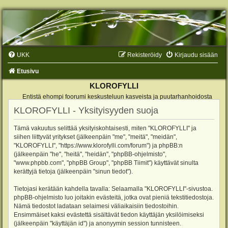
UKK
Rekisteröidy
Kirjaudu sisään
Etusivu
KLOROFYLLI
Entistä ehompi foorumi keskusteluun kasveista ja puutarhanhoidosta
KLOROFYLLI - Yksityisyyden suoja
Tämä vakuutus selittää yksityiskohtaisesti, miten "KLOROFYLLI" ja
siihen liittyvät yritykset (jälkeenpäin "me", "meitä", "meidän",
"KLOROFYLLI", "https://www.klorofylli.com/forum") ja phpBB:n
(jälkeenpäin "he", "heitä", "heidän", "phpBB-ohjelmisto",
"www.phpbb.com", "phpBB Group", "phpBB Tiimit") käyttävät sinulta
kerättyjä tietoja (jälkeenpäin "sinun tiedot").
Tietojasi kerätään kahdella tavalla: Selaamalla "KLOROFYLLI"-sivustoa.
phpBB-ohjelmisto luo joitakin evästeitä, jotka ovat pieniä tekstitiedostoja.
Nämä tiedostot ladataan selaimesi väliaikaisiin tiedostoihin.
Ensimmäiset kaksi evästettä sisältävät tiedon käyttäjän yksilöimiseksi
(jälkeenpäin "käyttäjän id") ja anonyymin session tunnisteen.