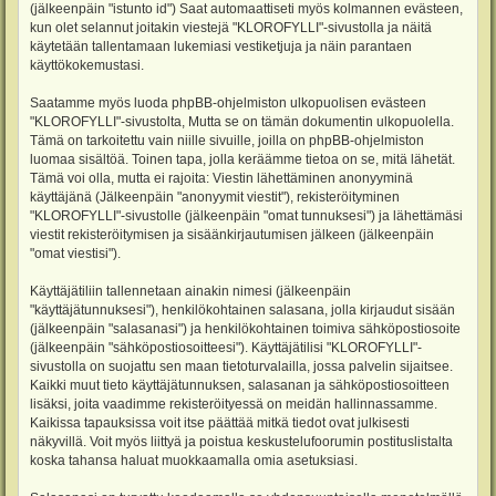
(jälkeenpäin "istunto id") Saat automaattiseti myös kolmannen evästeen,
kun olet selannut joitakin viestejä "KLOROFYLLI"-sivustolla ja näitä
käytetään tallentamaan lukemiasi vestiketjuja ja näin parantaen
käyttökokemustasi.
Saatamme myös luoda phpBB-ohjelmiston ulkopuolisen evästeen
"KLOROFYLLI"-sivustolta, Mutta se on tämän dokumentin ulkopuolella.
Tämä on tarkoitettu vain niille sivuille, joilla on phpBB-ohjelmiston
luomaa sisältöä. Toinen tapa, jolla keräämme tietoa on se, mitä lähetät.
Tämä voi olla, mutta ei rajoita: Viestin lähettäminen anonyyminä
käyttäjänä (Jälkeenpäin "anonyymit viestit"), rekisteröityminen
"KLOROFYLLI"-sivustolle (jälkeenpäin "omat tunnuksesi") ja lähettämäsi
viestit rekisteröitymisen ja sisäänkirjautumisen jälkeen (jälkeenpäin
"omat viestisi").
Käyttäjätiliin tallennetaan ainakin nimesi (jälkeenpäin
"käyttäjätunnuksesi"), henkilökohtainen salasana, jolla kirjaudut sisään
(jälkeenpäin "salasanasi") ja henkilökohtainen toimiva sähköpostiosoite
(jälkeenpäin "sähköpostiosoitteesi"). Käyttäjätilisi "KLOROFYLLI"-
sivustolla on suojattu sen maan tietoturvalailla, jossa palvelin sijaitsee.
Kaikki muut tieto käyttäjätunnuksen, salasanan ja sähköpostiosoitteen
lisäksi, joita vaadimme rekisteröityessä on meidän hallinnassamme.
Kaikissa tapauksissa voit itse päättää mitkä tiedot ovat julkisesti
näkyvillä. Voit myös liittyä ja poistua keskustelufoorumin postituslistalta
koska tahansa haluat muokkaamalla omia asetuksiasi.