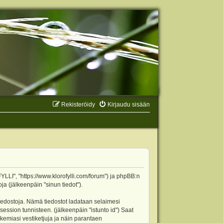
Rekisteröidy
Kirjaudu sisään
YLLI", "https://www.klorofylli.com/forum") ja phpBB:n
ja (jälkeenpäin "sinun tiedot").
tiedostoja. Nämä tiedostot ladataan selaimesi
 session tunnisteen. (jälkeenpäin "istunto id") Saat
kemiasi vestiketjuja ja näin parantaen