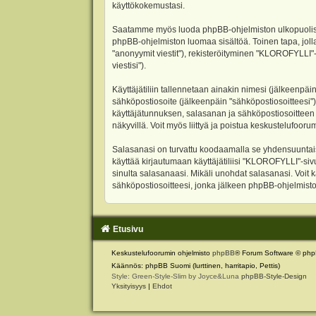
käyttökokemustasi.
Saatamme myös luoda phpBB-ohjelmiston ulkopuolisen 
phpBB-ohjelmiston luomaa sisältöä. Toinen tapa, jolla
"anonyymit viestit"), rekisteröityminen "KLOROFYLLI"-
viestisi").
Käyttäjätiliin tallennetaan ainakin nimesi (jälkeenpäi
sähköpostiosoite (jälkeenpäin "sähköpostiosoitteesi"). 
käyttäjätunnuksen, salasanan ja sähköpostiosoitteen l
näkyvillä. Voit myös liittyä ja poistua keskustelufoo
Salasanasi on turvattu koodaamalla se yhdensuuntaise
käyttää kirjautumaan käyttäjätiliisi "KLOROFYLLI"-si
sinulta salasanaasi. Mikäli unohdat salasanasi. Voit
sähköpostiosoitteesi, jonka jälkeen phpBB-ohjelmisto 
Etusivu
Keskustelufoorumin ohjelmisto
phpBB
® Forum Software © php
Käännös: phpBB Suomi (lurttinen, harritapio, Pettis)
Style: Green-Style-Slim by Joyce&Luna
phpBB-Style-Design
Yksityisyys
|
Ehdot