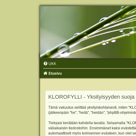
UKK
Etusivu
KLOROFYLLI - Yksityisyyden suoja
Tämä vakuutus selittää yksityiskohtaisesti, miten "KLO
(jälkeenpäin "he", "heitä", "heidän", "phpBB-ohjelmist
Tietojasi kerätään kahdella tavalla: Selaamalla "KLOR
väliaikaisiin tiedostoihin. Ensimmäiset kaksi evästettä
automaattiseti myös kolmannen evästeen, kun olet sel