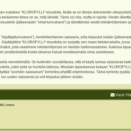
evästeen "KLOROFYLLI"-sivustolta, Mutta se on tämän dokumentin ulkopuolella. Tämä
 keräämme tietoa on se, mitä lähetät. Tämä voi olla, mutta ei rajoita: Viestin läh
sivustolle (jälkeenpäin "omat tunnuksesi") ja lähettämäsi viestit rekisteröitymisen 
n "käyttäjätunnuksesi"), henkilökohtainen salasana, jolla kirjaudut sisään (jälkeenp
Käyttäjätilisi "KLOROFYLLI"-sivustolla on suojattu sen maan tietoturvalailla, jossa p
isäksi, joita vaadimme rekisteröityessä on meidän hallinnassamme. Kaikissa tapauksi
rumin postituslistalta koska tahansa haluat muokkaamalla omia asetuksiasi.
lla menetelmällä. On kuitenkin suositeltavaa, että et käytä samaa salasanaa kaikil
vustolla, joten pidä se huolella tallessa. Missään tapauksessa kukaan "KLOROFYLLI
 käyttää "unohdin salasanani" toimintoa phpBB-ohjelmistossa. Tämä toiminto pyytää
luo uuden salasanan ja voit kirjautua jälleen sisään.
Viesti Yll
BB Limited