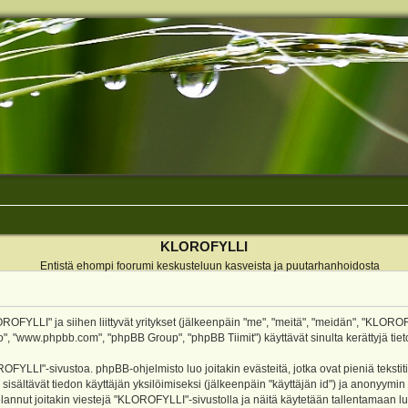
KLOROFYLLI
Entistä ehompi foorumi keskusteluun kasveista ja puutarhanhoidosta
ROFYLLI" ja siihen liittyvät yritykset (jälkeenpäin "me", "meitä", "meidän", "KLOROF
o", "www.phpbb.com", "phpBB Group", "phpBB Tiimit") käyttävät sinulta kerättyjä tieto
OFYLLI"-sivustoa. phpBB-ohjelmisto luo joitakin evästeitä, jotka ovat pieniä teksti
 sisältävät tiedon käyttäjän yksilöimiseksi (jälkeenpäin "käyttäjän id") ja anonyymin
annut joitakin viestejä "KLOROFYLLI"-sivustolla ja näitä käytetään tallentamaan lu