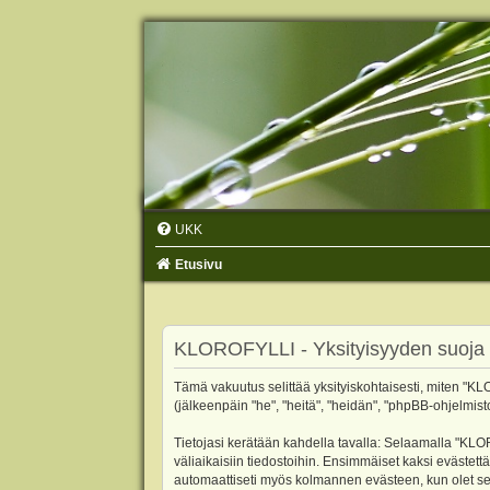
UKK
Etusivu
KLOROFYLLI - Yksityisyyden suoja
Tämä vakuutus selittää yksityiskohtaisesti, miten "KLO
(jälkeenpäin "he", "heitä", "heidän", "phpBB-ohjelmist
Tietojasi kerätään kahdella tavalla: Selaamalla "KLOR
väliaikaisiin tiedostoihin. Ensimmäiset kaksi evästettä
automaattiseti myös kolmannen evästeen, kun olet sel