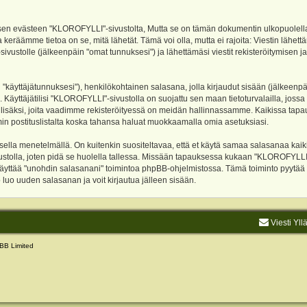
evästeen "KLOROFYLLI"-sivustolta, Mutta se on tämän dokumentin ulkopuolella. Tämä
 keräämme tietoa on se, mitä lähetät. Tämä voi olla, mutta ei rajoita: Viestin läh
sivustolle (jälkeenpäin "omat tunnuksesi") ja lähettämäsi viestit rekisteröitymisen 
n "käyttäjätunnuksesi"), henkilökohtainen salasana, jolla kirjaudut sisään (jälkeenp
Käyttäjätilisi "KLOROFYLLI"-sivustolla on suojattu sen maan tietoturvalailla, jossa p
isäksi, joita vaadimme rekisteröityessä on meidän hallinnassamme. Kaikissa tapauksi
rumin postituslistalta koska tahansa haluat muokkaamalla omia asetuksiasi.
lla menetelmällä. On kuitenkin suositeltavaa, että et käytä samaa salasanaa kaikil
vustolla, joten pidä se huolella tallessa. Missään tapauksessa kukaan "KLOROFYLLI
 käyttää "unohdin salasanani" toimintoa phpBB-ohjelmistossa. Tämä toiminto pyytää
luo uuden salasanan ja voit kirjautua jälleen sisään.
Viesti Yll
BB Limited