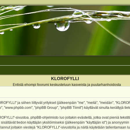
KLOROFYLLI
Entistä ehompi foorumi keskusteluun kasveista ja puutarhanhoidosta
ROFYLLI" ja siihen liittyvät yritykset (jälkeenpäin "me", "meitä", "meidän", "KLOROF
o", "www.phpbb.com", "phpBB Group", "phpBB Tiimit") käyttävät sinulta kerättyjä tieto
OFYLLI"-sivustoa. phpBB-ohjelmisto luo joitakin evästeitä, jotka ovat pieniä teksti
 sisältävät tiedon käyttäjän yksilöimiseksi (jälkeenpäin "käyttäjän id") ja anonyymin
annut joitakin viestejä "KLOROFYLLI"-sivustolla ja näitä käytetään tallentamaan lu