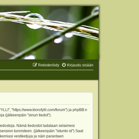
Rekisteröidy
Kirjaudu sisään
YLLI", "https://www.klorofylli.com/forum") ja phpBB:n
ja (jälkeenpäin "sinun tiedot").
tiedostoja. Nämä tiedostot ladataan selaimesi
 session tunnisteen. (jälkeenpäin "istunto id") Saat
kemiasi vestiketjuja ja näin parantaen