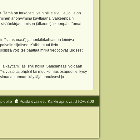
 on tarkoitettu vain niille sivuille, joilla on
ettäminen anonyyminä käyttäjänä (Jälkeenpäin
ja sisäänkirjautumisen jälkeen (jälkeenpäin "omat
äin "salasanasi") ja henkilökohtainen toimiva
alvelin sijaitsee. Kaikki muut tieto
ssa voit itse päättää mitkä tiedot ovat julkisesti
la käyttämilläsi sivustoilla. Salasanaasi voidaan
"-sivustolta, phpBB tai muu kolmas osapuoli ei kysy
 sinua antamaan käyttäjätunnuksesi ja
äpidolle
Poista evästeet
Kaikki ajat ovat
UTC+03:00