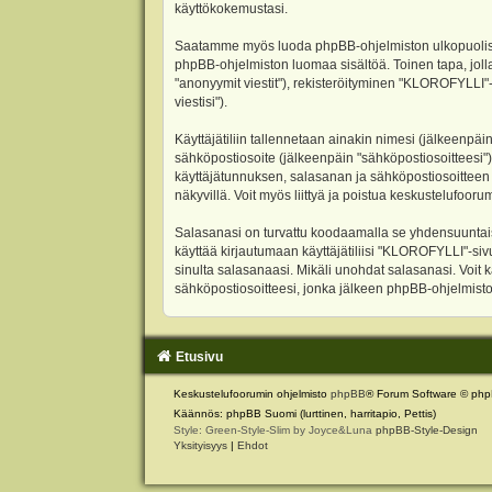
käyttökokemustasi.
Saatamme myös luoda phpBB-ohjelmiston ulkopuolisen 
phpBB-ohjelmiston luomaa sisältöä. Toinen tapa, jolla
"anonyymit viestit"), rekisteröityminen "KLOROFYLLI"-
viestisi").
Käyttäjätiliin tallennetaan ainakin nimesi (jälkeenpäi
sähköpostiosoite (jälkeenpäin "sähköpostiosoitteesi"). 
käyttäjätunnuksen, salasanan ja sähköpostiosoitteen l
näkyvillä. Voit myös liittyä ja poistua keskustelufoo
Salasanasi on turvattu koodaamalla se yhdensuuntaise
käyttää kirjautumaan käyttäjätiliisi "KLOROFYLLI"-si
sinulta salasanaasi. Mikäli unohdat salasanasi. Voit
sähköpostiosoitteesi, jonka jälkeen phpBB-ohjelmisto 
Etusivu
Keskustelufoorumin ohjelmisto
phpBB
® Forum Software © php
Käännös: phpBB Suomi (lurttinen, harritapio, Pettis)
Style: Green-Style-Slim by Joyce&Luna
phpBB-Style-Design
Yksityisyys
|
Ehdot