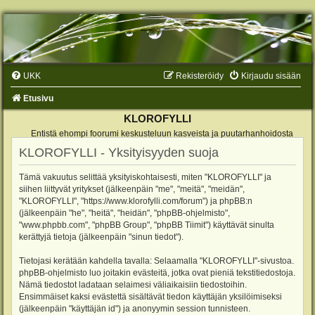
UKK
Rekisteröidy
Kirjaudu sisään
Etusivu
KLOROFYLLI
Entistä ehompi foorumi keskusteluun kasveista ja puutarhanhoidosta
KLOROFYLLI - Yksityisyyden suoja
Tämä vakuutus selittää yksityiskohtaisesti, miten "KLOROFYLLI" ja
siihen liittyvät yritykset (jälkeenpäin "me", "meitä", "meidän",
"KLOROFYLLI", "https://www.klorofylli.com/forum") ja phpBB:n
(jälkeenpäin "he", "heitä", "heidän", "phpBB-ohjelmisto",
"www.phpbb.com", "phpBB Group", "phpBB Tiimit") käyttävät sinulta
kerättyjä tietoja (jälkeenpäin "sinun tiedot").
Tietojasi kerätään kahdella tavalla: Selaamalla "KLOROFYLLI"-sivustoa.
phpBB-ohjelmisto luo joitakin evästeitä, jotka ovat pieniä tekstitiedostoja.
Nämä tiedostot ladataan selaimesi väliaikaisiin tiedostoihin.
Ensimmäiset kaksi evästettä sisältävät tiedon käyttäjän yksilöimiseksi
(jälkeenpäin "käyttäjän id") ja anonyymin session tunnisteen.