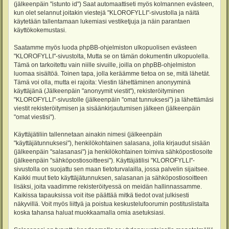
(jälkeenpäin "istunto id") Saat automaattiseti myös kolmannen evästeen,
kun olet selannut joitakin viestejä "KLOROFYLLI"-sivustolla ja näitä
käytetään tallentamaan lukemiasi vestiketjuja ja näin parantaen
käyttökokemustasi.
Saatamme myös luoda phpBB-ohjelmiston ulkopuolisen evästeen
"KLOROFYLLI"-sivustolta, Mutta se on tämän dokumentin ulkopuolella.
Tämä on tarkoitettu vain niille sivuille, joilla on phpBB-ohjelmiston
luomaa sisältöä. Toinen tapa, jolla keräämme tietoa on se, mitä lähetät.
Tämä voi olla, mutta ei rajoita: Viestin lähettäminen anonyyminä
käyttäjänä (Jälkeenpäin "anonyymit viestit"), rekisteröityminen
"KLOROFYLLI"-sivustolle (jälkeenpäin "omat tunnuksesi") ja lähettämäsi
viestit rekisteröitymisen ja sisäänkirjautumisen jälkeen (jälkeenpäin
"omat viestisi").
Käyttäjätiliin tallennetaan ainakin nimesi (jälkeenpäin
"käyttäjätunnuksesi"), henkilökohtainen salasana, jolla kirjaudut sisään
(jälkeenpäin "salasanasi") ja henkilökohtainen toimiva sähköpostiosoite
(jälkeenpäin "sähköpostiosoitteesi"). Käyttäjätilisi "KLOROFYLLI"-
sivustolla on suojattu sen maan tietoturvalailla, jossa palvelin sijaitsee.
Kaikki muut tieto käyttäjätunnuksen, salasanan ja sähköpostiosoitteen
lisäksi, joita vaadimme rekisteröityessä on meidän hallinnassamme.
Kaikissa tapauksissa voit itse päättää mitkä tiedot ovat julkisesti
näkyvillä. Voit myös liittyä ja poistua keskustelufoorumin postituslistalta
koska tahansa haluat muokkaamalla omia asetuksiasi.