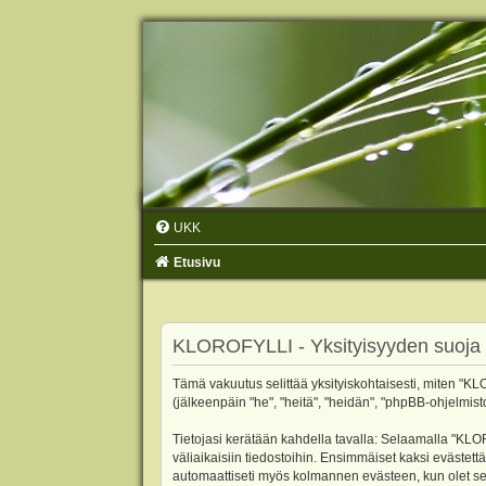
UKK
Etusivu
KLOROFYLLI - Yksityisyyden suoja
Tämä vakuutus selittää yksityiskohtaisesti, miten "KLO
(jälkeenpäin "he", "heitä", "heidän", "phpBB-ohjelmist
Tietojasi kerätään kahdella tavalla: Selaamalla "KLOR
väliaikaisiin tiedostoihin. Ensimmäiset kaksi evästettä
automaattiseti myös kolmannen evästeen, kun olet sel