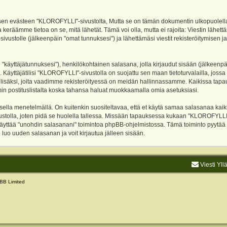
evästeen "KLOROFYLLI"-sivustolta, Mutta se on tämän dokumentin ulkopuolella. Tämä
 keräämme tietoa on se, mitä lähetät. Tämä voi olla, mutta ei rajoita: Viestin läh
sivustolle (jälkeenpäin "omat tunnuksesi") ja lähettämäsi viestit rekisteröitymisen 
n "käyttäjätunnuksesi"), henkilökohtainen salasana, jolla kirjaudut sisään (jälkeenp
Käyttäjätilisi "KLOROFYLLI"-sivustolla on suojattu sen maan tietoturvalailla, jossa p
isäksi, joita vaadimme rekisteröityessä on meidän hallinnassamme. Kaikissa tapauksi
rumin postituslistalta koska tahansa haluat muokkaamalla omia asetuksiasi.
lla menetelmällä. On kuitenkin suositeltavaa, että et käytä samaa salasanaa kaikil
vustolla, joten pidä se huolella tallessa. Missään tapauksessa kukaan "KLOROFYLLI
 käyttää "unohdin salasanani" toimintoa phpBB-ohjelmistossa. Tämä toiminto pyytää
luo uuden salasanan ja voit kirjautua jälleen sisään.
Viesti Yll
BB Limited