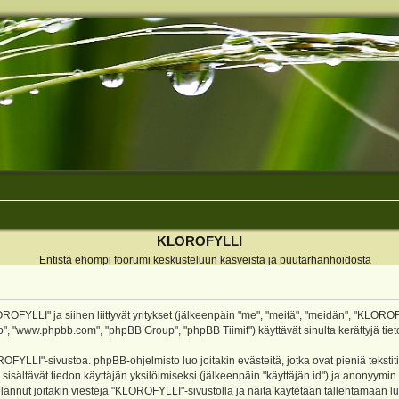
KLOROFYLLI
Entistä ehompi foorumi keskusteluun kasveista ja puutarhanhoidosta
ROFYLLI" ja siihen liittyvät yritykset (jälkeenpäin "me", "meitä", "meidän", "KLOROF
o", "www.phpbb.com", "phpBB Group", "phpBB Tiimit") käyttävät sinulta kerättyjä tieto
OFYLLI"-sivustoa. phpBB-ohjelmisto luo joitakin evästeitä, jotka ovat pieniä teksti
 sisältävät tiedon käyttäjän yksilöimiseksi (jälkeenpäin "käyttäjän id") ja anonyymin
annut joitakin viestejä "KLOROFYLLI"-sivustolla ja näitä käytetään tallentamaan lu