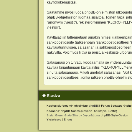
käyttökokemustasi.
Saatamme myös luoda phpBB-ohjelmiston ulkopuolisen 
phpBB-ohjelmiston luomaa sisältöä. Toinen tapa, jolla
"anonyymit viestit"), rekisteröityminen "KLOROFYLLI"-
viestisi").
Käyttäjätiliin tallennetaan ainakin nimesi (jälkeenpäi
sähköpostiosoite (jälkeenpäin "sähköpostiosoitteesi"). 
käyttäjätunnuksen, salasanan ja sähköpostiosoitteen l
näkyvillä. Voit myös liittyä ja poistua keskustelufoo
Salasanasi on turvattu koodaamalla se yhdensuuntaise
käyttää kirjautumaan käyttäjätiliisi "KLOROFYLLI"-si
sinulta salasanaasi. Mikäli unohdat salasanasi. Voit
sähköpostiosoitteesi, jonka jälkeen phpBB-ohjelmisto 
Etusivu
Keskustelufoorumin ohjelmisto
phpBB
® Forum Software © php
Käännös: phpBB Suomi (lurttinen, harritapio, Pettis)
Style: Green-Style-Slim by Joyce&Luna
phpBB-Style-Design
Yksityisyys
|
Ehdot