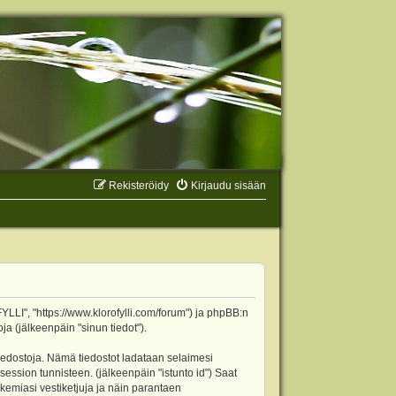
Rekisteröidy
Kirjaudu sisään
YLLI", "https://www.klorofylli.com/forum") ja phpBB:n
ja (jälkeenpäin "sinun tiedot").
tiedostoja. Nämä tiedostot ladataan selaimesi
 session tunnisteen. (jälkeenpäin "istunto id") Saat
kemiasi vestiketjuja ja näin parantaen