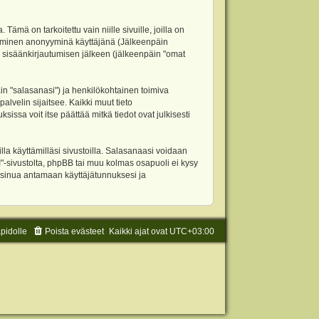
 on tarkoitettu vain niille sivuille, joilla on
ettäminen anonyyminä käyttäjänä (Jälkeenpäin
ja sisäänkirjautumisen jälkeen (jälkeenpäin "omat
äin "salasanasi") ja henkilökohtainen toimiva
alvelin sijaitsee. Kaikki muut tieto
ssa voit itse päättää mitkä tiedot ovat julkisesti
la käyttämilläsi sivustoilla. Salasanaasi voidaan
"-sivustolta, phpBB tai muu kolmas osapuoli ei kysy
 sinua antamaan käyttäjätunnuksesi ja
äpidolle
Poista evästeet
Kaikki ajat ovat
UTC+03:00