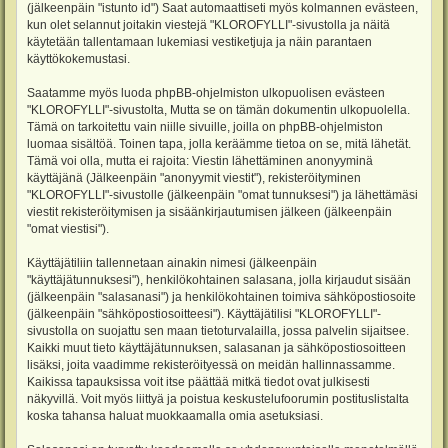
(jälkeenpäin "istunto id") Saat automaattiseti myös kolmannen evästeen,
kun olet selannut joitakin viestejä "KLOROFYLLI"-sivustolla ja näitä
käytetään tallentamaan lukemiasi vestiketjuja ja näin parantaen
käyttökokemustasi.
Saatamme myös luoda phpBB-ohjelmiston ulkopuolisen evästeen
"KLOROFYLLI"-sivustolta, Mutta se on tämän dokumentin ulkopuolella.
Tämä on tarkoitettu vain niille sivuille, joilla on phpBB-ohjelmiston
luomaa sisältöä. Toinen tapa, jolla keräämme tietoa on se, mitä lähetät.
Tämä voi olla, mutta ei rajoita: Viestin lähettäminen anonyyminä
käyttäjänä (Jälkeenpäin "anonyymit viestit"), rekisteröityminen
"KLOROFYLLI"-sivustolle (jälkeenpäin "omat tunnuksesi") ja lähettämäsi
viestit rekisteröitymisen ja sisäänkirjautumisen jälkeen (jälkeenpäin
"omat viestisi").
Käyttäjätiliin tallennetaan ainakin nimesi (jälkeenpäin
"käyttäjätunnuksesi"), henkilökohtainen salasana, jolla kirjaudut sisään
(jälkeenpäin "salasanasi") ja henkilökohtainen toimiva sähköpostiosoite
(jälkeenpäin "sähköpostiosoitteesi"). Käyttäjätilisi "KLOROFYLLI"-
sivustolla on suojattu sen maan tietoturvalailla, jossa palvelin sijaitsee.
Kaikki muut tieto käyttäjätunnuksen, salasanan ja sähköpostiosoitteen
lisäksi, joita vaadimme rekisteröityessä on meidän hallinnassamme.
Kaikissa tapauksissa voit itse päättää mitkä tiedot ovat julkisesti
näkyvillä. Voit myös liittyä ja poistua keskustelufoorumin postituslistalta
koska tahansa haluat muokkaamalla omia asetuksiasi.