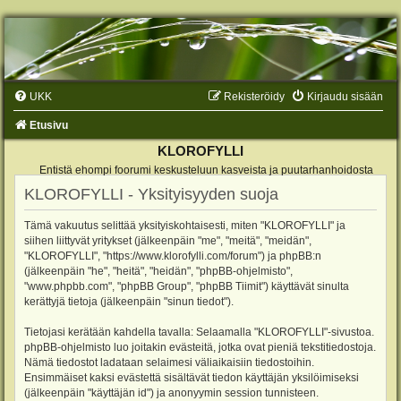
UKK
Rekisteröidy
Kirjaudu sisään
Etusivu
KLOROFYLLI
Entistä ehompi foorumi keskusteluun kasveista ja puutarhanhoidosta
KLOROFYLLI - Yksityisyyden suoja
Tämä vakuutus selittää yksityiskohtaisesti, miten "KLOROFYLLI" ja
siihen liittyvät yritykset (jälkeenpäin "me", "meitä", "meidän",
"KLOROFYLLI", "https://www.klorofylli.com/forum") ja phpBB:n
(jälkeenpäin "he", "heitä", "heidän", "phpBB-ohjelmisto",
"www.phpbb.com", "phpBB Group", "phpBB Tiimit") käyttävät sinulta
kerättyjä tietoja (jälkeenpäin "sinun tiedot").
Tietojasi kerätään kahdella tavalla: Selaamalla "KLOROFYLLI"-sivustoa.
phpBB-ohjelmisto luo joitakin evästeitä, jotka ovat pieniä tekstitiedostoja.
Nämä tiedostot ladataan selaimesi väliaikaisiin tiedostoihin.
Ensimmäiset kaksi evästettä sisältävät tiedon käyttäjän yksilöimiseksi
(jälkeenpäin "käyttäjän id") ja anonyymin session tunnisteen.