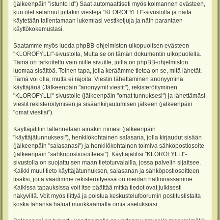
(jälkeenpäin "istunto id") Saat automaattiseti myös kolmannen evästeen,
kun olet selannut joitakin viestejä "KLOROFYLLI"-sivustolla ja näitä
käytetään tallentamaan lukemiasi vestiketjuja ja näin parantaen
käyttökokemustasi.
Saatamme myös luoda phpBB-ohjelmiston ulkopuolisen evästeen
"KLOROFYLLI"-sivustolta, Mutta se on tämän dokumentin ulkopuolella.
Tämä on tarkoitettu vain niille sivuille, joilla on phpBB-ohjelmiston
luomaa sisältöä. Toinen tapa, jolla keräämme tietoa on se, mitä lähetät.
Tämä voi olla, mutta ei rajoita: Viestin lähettäminen anonyyminä
käyttäjänä (Jälkeenpäin "anonyymit viestit"), rekisteröityminen
"KLOROFYLLI"-sivustolle (jälkeenpäin "omat tunnuksesi") ja lähettämäsi
viestit rekisteröitymisen ja sisäänkirjautumisen jälkeen (jälkeenpäin
"omat viestisi").
Käyttäjätiliin tallennetaan ainakin nimesi (jälkeenpäin
"käyttäjätunnuksesi"), henkilökohtainen salasana, jolla kirjaudut sisään
(jälkeenpäin "salasanasi") ja henkilökohtainen toimiva sähköpostiosoite
(jälkeenpäin "sähköpostiosoitteesi"). Käyttäjätilisi "KLOROFYLLI"-
sivustolla on suojattu sen maan tietoturvalailla, jossa palvelin sijaitsee.
Kaikki muut tieto käyttäjätunnuksen, salasanan ja sähköpostiosoitteen
lisäksi, joita vaadimme rekisteröityessä on meidän hallinnassamme.
Kaikissa tapauksissa voit itse päättää mitkä tiedot ovat julkisesti
näkyvillä. Voit myös liittyä ja poistua keskustelufoorumin postituslistalta
koska tahansa haluat muokkaamalla omia asetuksiasi.