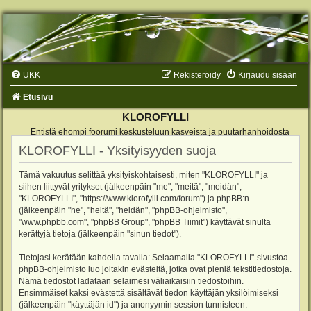
UKK
Rekisteröidy
Kirjaudu sisään
Etusivu
KLOROFYLLI
Entistä ehompi foorumi keskusteluun kasveista ja puutarhanhoidosta
KLOROFYLLI - Yksityisyyden suoja
Tämä vakuutus selittää yksityiskohtaisesti, miten "KLOROFYLLI" ja
siihen liittyvät yritykset (jälkeenpäin "me", "meitä", "meidän",
"KLOROFYLLI", "https://www.klorofylli.com/forum") ja phpBB:n
(jälkeenpäin "he", "heitä", "heidän", "phpBB-ohjelmisto",
"www.phpbb.com", "phpBB Group", "phpBB Tiimit") käyttävät sinulta
kerättyjä tietoja (jälkeenpäin "sinun tiedot").
Tietojasi kerätään kahdella tavalla: Selaamalla "KLOROFYLLI"-sivustoa.
phpBB-ohjelmisto luo joitakin evästeitä, jotka ovat pieniä tekstitiedostoja.
Nämä tiedostot ladataan selaimesi väliaikaisiin tiedostoihin.
Ensimmäiset kaksi evästettä sisältävät tiedon käyttäjän yksilöimiseksi
(jälkeenpäin "käyttäjän id") ja anonyymin session tunnisteen.