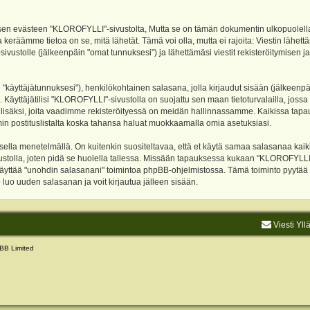
evästeen "KLOROFYLLI"-sivustolta, Mutta se on tämän dokumentin ulkopuolella. Tämä
 keräämme tietoa on se, mitä lähetät. Tämä voi olla, mutta ei rajoita: Viestin läh
sivustolle (jälkeenpäin "omat tunnuksesi") ja lähettämäsi viestit rekisteröitymisen 
n "käyttäjätunnuksesi"), henkilökohtainen salasana, jolla kirjaudut sisään (jälkeenp
Käyttäjätilisi "KLOROFYLLI"-sivustolla on suojattu sen maan tietoturvalailla, jossa p
isäksi, joita vaadimme rekisteröityessä on meidän hallinnassamme. Kaikissa tapauksi
rumin postituslistalta koska tahansa haluat muokkaamalla omia asetuksiasi.
lla menetelmällä. On kuitenkin suositeltavaa, että et käytä samaa salasanaa kaikil
vustolla, joten pidä se huolella tallessa. Missään tapauksessa kukaan "KLOROFYLLI
 käyttää "unohdin salasanani" toimintoa phpBB-ohjelmistossa. Tämä toiminto pyytää
luo uuden salasanan ja voit kirjautua jälleen sisään.
Viesti Yll
BB Limited