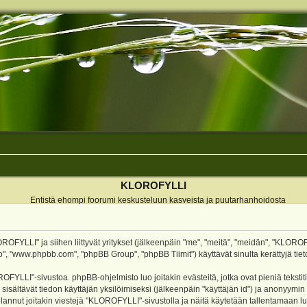
KLOROFYLLI
Entistä ehompi foorumi keskusteluun kasveista ja puutarhanhoidosta
ROFYLLI" ja siihen liittyvät yritykset (jälkeenpäin "me", "meitä", "meidän", "KLOROF
o", "www.phpbb.com", "phpBB Group", "phpBB Tiimit") käyttävät sinulta kerättyjä tieto
OFYLLI"-sivustoa. phpBB-ohjelmisto luo joitakin evästeitä, jotka ovat pieniä teksti
 sisältävät tiedon käyttäjän yksilöimiseksi (jälkeenpäin "käyttäjän id") ja anonyymin
annut joitakin viestejä "KLOROFYLLI"-sivustolla ja näitä käytetään tallentamaan lu