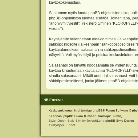
käyttökokemustasi.
Saatamme myös luoda phpBB-ohjelmiston ulkopuolisen 
phpBB-ohjelmiston luomaa sisältöä. Toinen tapa, jolla
"anonyymit viestit"), rekisteröityminen "KLOROFYLLI"-
viestisi").
Käyttäjätiliin tallennetaan ainakin nimesi (jälkeenpäi
sähköpostiosoite (jälkeenpäin "sähköpostiosoitteesi"). 
käyttäjätunnuksen, salasanan ja sähköpostiosoitteen l
näkyvillä. Voit myös liittyä ja poistua keskustelufoo
Salasanasi on turvattu koodaamalla se yhdensuuntaise
käyttää kirjautumaan käyttäjätiliisi "KLOROFYLLI"-si
sinulta salasanaasi. Mikäli unohdat salasanasi. Voit
sähköpostiosoitteesi, jonka jälkeen phpBB-ohjelmisto 
Etusivu
Keskustelufoorumin ohjelmisto
phpBB
® Forum Software © php
Käännös: phpBB Suomi (lurttinen, harritapio, Pettis)
Style: Green-Style-Slim by Joyce&Luna
phpBB-Style-Design
Yksityisyys
|
Ehdot