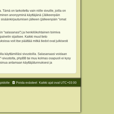
 on tarkoitettu vain niille sivuille, joilla on
ettäminen anonyyminä käyttäjänä (Jälkeenpäin
ja sisäänkirjautumisen jälkeen (jälkeenpäin "omat
äin "salasanasi") ja henkilökohtainen toimiva
alvelin sijaitsee. Kaikki muut tieto
ssa voit itse päättää mitkä tiedot ovat julkisesti
la käyttämilläsi sivustoilla. Salasanaasi voidaan
"-sivustolta, phpBB tai muu kolmas osapuoli ei kysy
 sinua antamaan käyttäjätunnuksesi ja
äpidolle
Poista evästeet
Kaikki ajat ovat
UTC+03:00