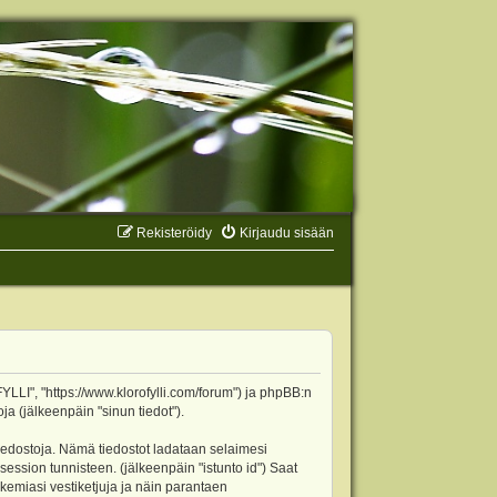
Rekisteröidy
Kirjaudu sisään
YLLI", "https://www.klorofylli.com/forum") ja phpBB:n
ja (jälkeenpäin "sinun tiedot").
tiedostoja. Nämä tiedostot ladataan selaimesi
 session tunnisteen. (jälkeenpäin "istunto id") Saat
kemiasi vestiketjuja ja näin parantaen