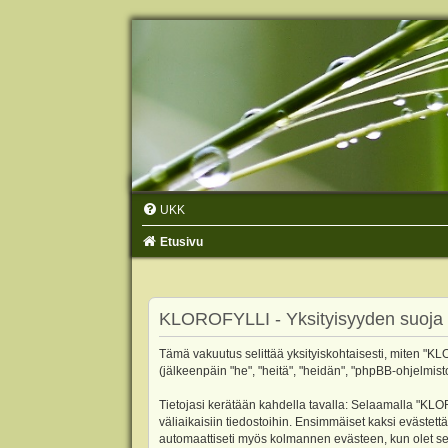
UKK
Etusivu
KLOROFYLLI - Yksityisyyden suoja
Tämä vakuutus selittää yksityiskohtaisesti, miten "KLO
(jälkeenpäin "he", "heitä", "heidän", "phpBB-ohjelmist
Tietojasi kerätään kahdella tavalla: Selaamalla "KLOR
väliaikaisiin tiedostoihin. Ensimmäiset kaksi evästettä
automaattiseti myös kolmannen evästeen, kun olet sel