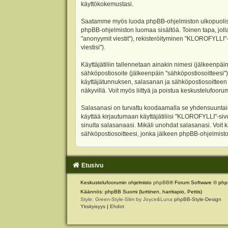
käyttökokemustasi.
Saatamme myös luoda phpBB-ohjelmiston ulkopuolisen 
phpBB-ohjelmiston luomaa sisältöä. Toinen tapa, jolla
"anonyymit viestit"), rekisteröityminen "KLOROFYLLI"-
viestisi").
Käyttäjätiliin tallennetaan ainakin nimesi (jälkeenpäi
sähköpostiosoite (jälkeenpäin "sähköpostiosoitteesi"). 
käyttäjätunnuksen, salasanan ja sähköpostiosoitteen l
näkyvillä. Voit myös liittyä ja poistua keskustelufoo
Salasanasi on turvattu koodaamalla se yhdensuuntaise
käyttää kirjautumaan käyttäjätiliisi "KLOROFYLLI"-si
sinulta salasanaasi. Mikäli unohdat salasanasi. Voit
sähköpostiosoitteesi, jonka jälkeen phpBB-ohjelmisto 
Etusivu
Keskustelufoorumin ohjelmisto
phpBB
® Forum Software © php
Käännös: phpBB Suomi (lurttinen, harritapio, Pettis)
Style: Green-Style-Slim by Joyce&Luna
phpBB-Style-Design
Yksityisyys
|
Ehdot