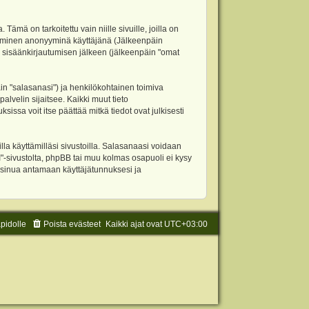
 on tarkoitettu vain niille sivuille, joilla on
ettäminen anonyyminä käyttäjänä (Jälkeenpäin
ja sisäänkirjautumisen jälkeen (jälkeenpäin "omat
äin "salasanasi") ja henkilökohtainen toimiva
alvelin sijaitsee. Kaikki muut tieto
ssa voit itse päättää mitkä tiedot ovat julkisesti
la käyttämilläsi sivustoilla. Salasanaasi voidaan
"-sivustolta, phpBB tai muu kolmas osapuoli ei kysy
 sinua antamaan käyttäjätunnuksesi ja
äpidolle
Poista evästeet
Kaikki ajat ovat
UTC+03:00