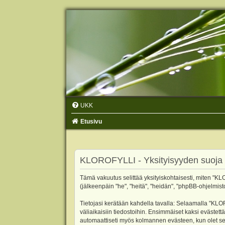
UKK
Etusivu
KLOROFYLLI - Yksityisyyden suoja
Tämä vakuutus selittää yksityiskohtaisesti, miten "KLO
(jälkeenpäin "he", "heitä", "heidän", "phpBB-ohjelmist
Tietojasi kerätään kahdella tavalla: Selaamalla "KLOR
väliaikaisiin tiedostoihin. Ensimmäiset kaksi evästettä
automaattiseti myös kolmannen evästeen, kun olet sel