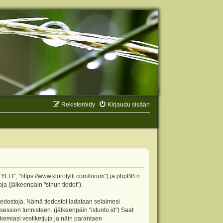
Rekisteröidy
Kirjaudu sisään
YLLI", "https://www.klorofylli.com/forum") ja phpBB:n
ja (jälkeenpäin "sinun tiedot").
tiedostoja. Nämä tiedostot ladataan selaimesi
 session tunnisteen. (jälkeenpäin "istunto id") Saat
kemiasi vestiketjuja ja näin parantaen