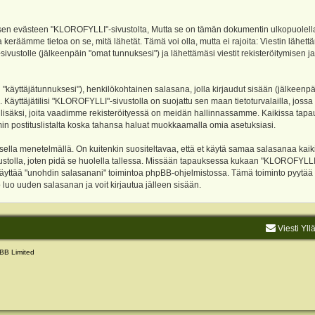
evästeen "KLOROFYLLI"-sivustolta, Mutta se on tämän dokumentin ulkopuolella. Tämä
 keräämme tietoa on se, mitä lähetät. Tämä voi olla, mutta ei rajoita: Viestin läh
sivustolle (jälkeenpäin "omat tunnuksesi") ja lähettämäsi viestit rekisteröitymisen 
n "käyttäjätunnuksesi"), henkilökohtainen salasana, jolla kirjaudut sisään (jälkeenp
Käyttäjätilisi "KLOROFYLLI"-sivustolla on suojattu sen maan tietoturvalailla, jossa p
isäksi, joita vaadimme rekisteröityessä on meidän hallinnassamme. Kaikissa tapauksi
rumin postituslistalta koska tahansa haluat muokkaamalla omia asetuksiasi.
lla menetelmällä. On kuitenkin suositeltavaa, että et käytä samaa salasanaa kaikil
vustolla, joten pidä se huolella tallessa. Missään tapauksessa kukaan "KLOROFYLLI
 käyttää "unohdin salasanani" toimintoa phpBB-ohjelmistossa. Tämä toiminto pyytää
luo uuden salasanan ja voit kirjautua jälleen sisään.
Viesti Yll
BB Limited