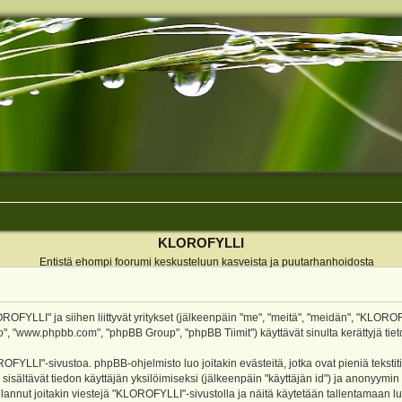
KLOROFYLLI
Entistä ehompi foorumi keskusteluun kasveista ja puutarhanhoidosta
ROFYLLI" ja siihen liittyvät yritykset (jälkeenpäin "me", "meitä", "meidän", "KLOROF
o", "www.phpbb.com", "phpBB Group", "phpBB Tiimit") käyttävät sinulta kerättyjä tieto
OFYLLI"-sivustoa. phpBB-ohjelmisto luo joitakin evästeitä, jotka ovat pieniä teksti
 sisältävät tiedon käyttäjän yksilöimiseksi (jälkeenpäin "käyttäjän id") ja anonyymin
annut joitakin viestejä "KLOROFYLLI"-sivustolla ja näitä käytetään tallentamaan lu