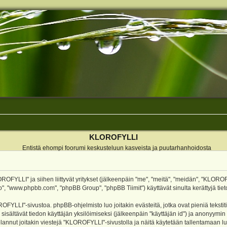
KLOROFYLLI
Entistä ehompi foorumi keskusteluun kasveista ja puutarhanhoidosta
ROFYLLI" ja siihen liittyvät yritykset (jälkeenpäin "me", "meitä", "meidän", "KLOROF
o", "www.phpbb.com", "phpBB Group", "phpBB Tiimit") käyttävät sinulta kerättyjä tieto
OFYLLI"-sivustoa. phpBB-ohjelmisto luo joitakin evästeitä, jotka ovat pieniä teksti
 sisältävät tiedon käyttäjän yksilöimiseksi (jälkeenpäin "käyttäjän id") ja anonyymin
annut joitakin viestejä "KLOROFYLLI"-sivustolla ja näitä käytetään tallentamaan lu