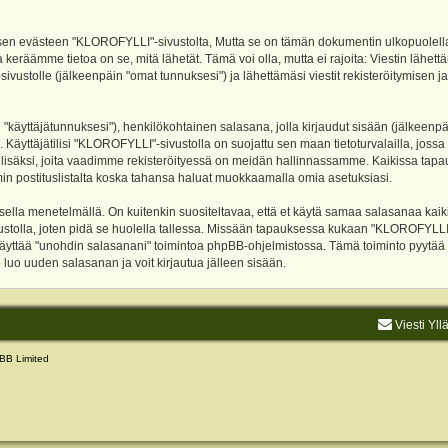
evästeen "KLOROFYLLI"-sivustolta, Mutta se on tämän dokumentin ulkopuolella. Tämä
 keräämme tietoa on se, mitä lähetät. Tämä voi olla, mutta ei rajoita: Viestin läh
sivustolle (jälkeenpäin "omat tunnuksesi") ja lähettämäsi viestit rekisteröitymisen 
n "käyttäjätunnuksesi"), henkilökohtainen salasana, jolla kirjaudut sisään (jälkeenp
Käyttäjätilisi "KLOROFYLLI"-sivustolla on suojattu sen maan tietoturvalailla, jossa p
isäksi, joita vaadimme rekisteröityessä on meidän hallinnassamme. Kaikissa tapauksi
rumin postituslistalta koska tahansa haluat muokkaamalla omia asetuksiasi.
lla menetelmällä. On kuitenkin suositeltavaa, että et käytä samaa salasanaa kaikil
vustolla, joten pidä se huolella tallessa. Missään tapauksessa kukaan "KLOROFYLLI
 käyttää "unohdin salasanani" toimintoa phpBB-ohjelmistossa. Tämä toiminto pyytää
luo uuden salasanan ja voit kirjautua jälleen sisään.
Viesti Yll
BB Limited