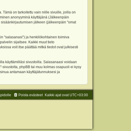
 on tarkoitettu vain niille sivuille, joilla on
ettäminen anonyyminä käyttäjänä (Jälkeenpäin
ja sisäänkirjautumisen jälkeen (jälkeenpäin "omat
äin "salasanasi") ja henkilökohtainen toimiva
alvelin sijaitsee. Kaikki muut tieto
ssa voit itse päättää mitkä tiedot ovat julkisesti
la käyttämilläsi sivustoilla. Salasanaasi voidaan
"-sivustolta, phpBB tai muu kolmas osapuoli ei kysy
 sinua antamaan käyttäjätunnuksesi ja
äpidolle
Poista evästeet
Kaikki ajat ovat
UTC+03:00