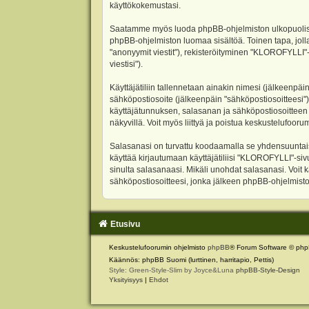
käyttökokemustasi.
Saatamme myös luoda phpBB-ohjelmiston ulkopuolisen 
phpBB-ohjelmiston luomaa sisältöä. Toinen tapa, jolla
"anonyymit viestit"), rekisteröityminen "KLOROFYLLI"-
viestisi").
Käyttäjätiliin tallennetaan ainakin nimesi (jälkeenpäi
sähköpostiosoite (jälkeenpäin "sähköpostiosoitteesi"). 
käyttäjätunnuksen, salasanan ja sähköpostiosoitteen l
näkyvillä. Voit myös liittyä ja poistua keskustelufoo
Salasanasi on turvattu koodaamalla se yhdensuuntaise
käyttää kirjautumaan käyttäjätiliisi "KLOROFYLLI"-si
sinulta salasanaasi. Mikäli unohdat salasanasi. Voit
sähköpostiosoitteesi, jonka jälkeen phpBB-ohjelmisto 
Etusivu
Keskustelufoorumin ohjelmisto
phpBB
® Forum Software © php
Käännös: phpBB Suomi (lurttinen, harritapio, Pettis)
Style: Green-Style-Slim by Joyce&Luna
phpBB-Style-Design
Yksityisyys
|
Ehdot