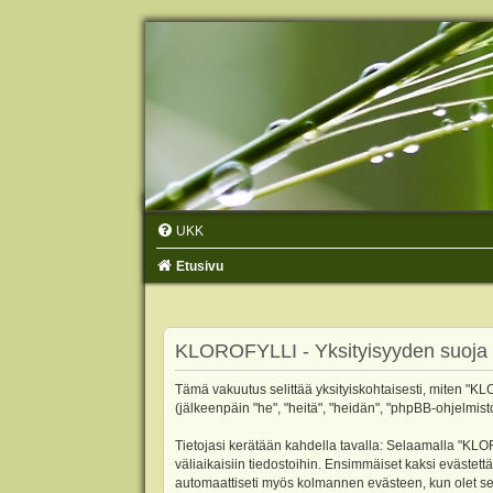
UKK
Etusivu
KLOROFYLLI - Yksityisyyden suoja
Tämä vakuutus selittää yksityiskohtaisesti, miten "KLO
(jälkeenpäin "he", "heitä", "heidän", "phpBB-ohjelmist
Tietojasi kerätään kahdella tavalla: Selaamalla "KLOR
väliaikaisiin tiedostoihin. Ensimmäiset kaksi evästettä
automaattiseti myös kolmannen evästeen, kun olet sel