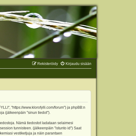
Rekisteröidy
Kirjaudu sisään
YLLI", "https://www.klorofylli.com/forum") ja phpBB:n
ja (jälkeenpäin "sinun tiedot").
tiedostoja. Nämä tiedostot ladataan selaimesi
 session tunnisteen. (jälkeenpäin "istunto id") Saat
kemiasi vestiketjuja ja näin parantaen