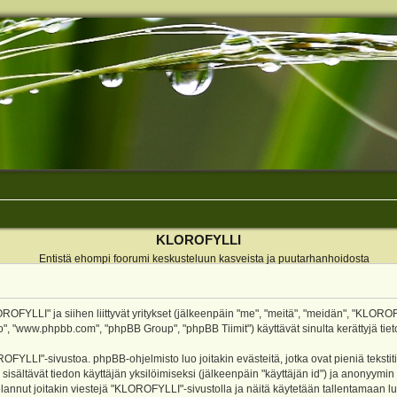
KLOROFYLLI
Entistä ehompi foorumi keskusteluun kasveista ja puutarhanhoidosta
ROFYLLI" ja siihen liittyvät yritykset (jälkeenpäin "me", "meitä", "meidän", "KLOROF
o", "www.phpbb.com", "phpBB Group", "phpBB Tiimit") käyttävät sinulta kerättyjä tieto
OFYLLI"-sivustoa. phpBB-ohjelmisto luo joitakin evästeitä, jotka ovat pieniä teksti
 sisältävät tiedon käyttäjän yksilöimiseksi (jälkeenpäin "käyttäjän id") ja anonyymin
annut joitakin viestejä "KLOROFYLLI"-sivustolla ja näitä käytetään tallentamaan lu