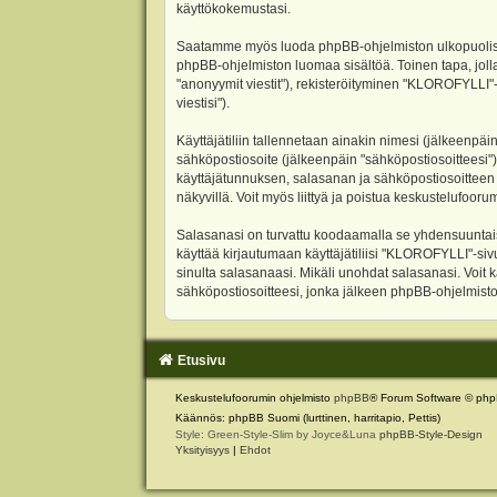
käyttökokemustasi.
Saatamme myös luoda phpBB-ohjelmiston ulkopuolisen 
phpBB-ohjelmiston luomaa sisältöä. Toinen tapa, jolla
"anonyymit viestit"), rekisteröityminen "KLOROFYLLI"-
viestisi").
Käyttäjätiliin tallennetaan ainakin nimesi (jälkeenpäi
sähköpostiosoite (jälkeenpäin "sähköpostiosoitteesi"). 
käyttäjätunnuksen, salasanan ja sähköpostiosoitteen l
näkyvillä. Voit myös liittyä ja poistua keskustelufoo
Salasanasi on turvattu koodaamalla se yhdensuuntaise
käyttää kirjautumaan käyttäjätiliisi "KLOROFYLLI"-si
sinulta salasanaasi. Mikäli unohdat salasanasi. Voit
sähköpostiosoitteesi, jonka jälkeen phpBB-ohjelmisto 
Etusivu
Keskustelufoorumin ohjelmisto
phpBB
® Forum Software © php
Käännös: phpBB Suomi (lurttinen, harritapio, Pettis)
Style: Green-Style-Slim by Joyce&Luna
phpBB-Style-Design
Yksityisyys
|
Ehdot