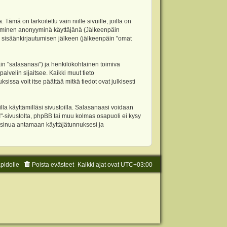
 on tarkoitettu vain niille sivuille, joilla on
ettäminen anonyyminä käyttäjänä (Jälkeenpäin
ja sisäänkirjautumisen jälkeen (jälkeenpäin "omat
äin "salasanasi") ja henkilökohtainen toimiva
alvelin sijaitsee. Kaikki muut tieto
ssa voit itse päättää mitkä tiedot ovat julkisesti
la käyttämilläsi sivustoilla. Salasanaasi voidaan
"-sivustolta, phpBB tai muu kolmas osapuoli ei kysy
 sinua antamaan käyttäjätunnuksesi ja
äpidolle
Poista evästeet
Kaikki ajat ovat
UTC+03:00