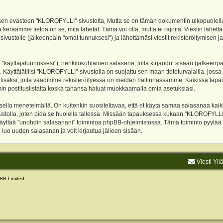
evästeen "KLOROFYLLI"-sivustolta, Mutta se on tämän dokumentin ulkopuolella. Tämä
 keräämme tietoa on se, mitä lähetät. Tämä voi olla, mutta ei rajoita: Viestin läh
sivustolle (jälkeenpäin "omat tunnuksesi") ja lähettämäsi viestit rekisteröitymisen 
n "käyttäjätunnuksesi"), henkilökohtainen salasana, jolla kirjaudut sisään (jälkeenp
Käyttäjätilisi "KLOROFYLLI"-sivustolla on suojattu sen maan tietoturvalailla, jossa p
isäksi, joita vaadimme rekisteröityessä on meidän hallinnassamme. Kaikissa tapauksi
rumin postituslistalta koska tahansa haluat muokkaamalla omia asetuksiasi.
lla menetelmällä. On kuitenkin suositeltavaa, että et käytä samaa salasanaa kaikil
vustolla, joten pidä se huolella tallessa. Missään tapauksessa kukaan "KLOROFYLLI
 käyttää "unohdin salasanani" toimintoa phpBB-ohjelmistossa. Tämä toiminto pyytää
luo uuden salasanan ja voit kirjautua jälleen sisään.
Viesti Yll
BB Limited