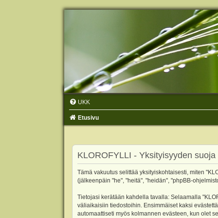
UKK
Etusivu
KLOROFYLLI - Yksityisyyden suoja
Tämä vakuutus selittää yksityiskohtaisesti, miten "KLO
(jälkeenpäin "he", "heitä", "heidän", "phpBB-ohjelmist
Tietojasi kerätään kahdella tavalla: Selaamalla "KLOR
väliaikaisiin tiedostoihin. Ensimmäiset kaksi evästettä
automaattiseti myös kolmannen evästeen, kun olet sel