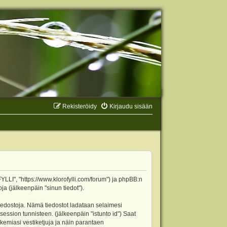
Rekisteröidy
Kirjaudu sisään
YLLI", "https://www.klorofylli.com/forum") ja phpBB:n
ja (jälkeenpäin "sinun tiedot").
tiedostoja. Nämä tiedostot ladataan selaimesi
 session tunnisteen. (jälkeenpäin "istunto id") Saat
kemiasi vestiketjuja ja näin parantaen