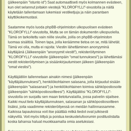
(jälkeenpäin "istunto id") Saat automaattiseti myös kolmannen evästeen,
kun olet selannut joitakin viestejä "KLOROFYLLI"-sivustolla ja näitä
käytetään tallentamaan lukemiasi vestiketjuja ja näin parantaen
käyttökokemustasi.
Saatamme myös luoda phpBB-ohjelmiston ulkopuolisen evästeen
"KLOROFYLLI"-sivustolta, Mutta se on tämän dokumentin ulkopuolella.
Tämä on tarkoitettu vain niille sivuille, joilla on phpBB-ohjelmiston
luomaa sisältöä. Toinen tapa, jolla keräämme tietoa on se, mitä lähetät.
Tämä voi olla, mutta ei rajoita: Viestin lähettäminen anonyyminä
käyttäjänä (Jälkeenpäin "anonyymit viestit"), rekisteröityminen
"KLOROFYLLI"-sivustolle (jälkeenpäin "omat tunnuksesi") ja lähettämäsi
viestit rekisteröitymisen ja sisäänkirjautumisen jälkeen (jälkeenpäin
"omat viestisi").
Käyttäjätiliin tallennetaan ainakin nimesi (jälkeenpäin
"käyttäjätunnuksesi"), henkilökohtainen salasana, jolla kirjaudut sisään
(jälkeenpäin "salasanasi") ja henkilökohtainen toimiva sähköpostiosoite
(jälkeenpäin "sähköpostiosoitteesi"). Käyttäjätilisi "KLOROFYLLI"-
sivustolla on suojattu sen maan tietoturvalailla, jossa palvelin sijaitsee.
Kaikki muut tieto käyttäjätunnuksen, salasanan ja sähköpostiosoitteen
lisäksi, joita vaadimme rekisteröityessä on meidän hallinnassamme.
Kaikissa tapauksissa voit itse päättää mitkä tiedot ovat julkisesti
näkyvillä. Voit myös liittyä ja poistua keskustelufoorumin postituslistalta
koska tahansa haluat muokkaamalla omia asetuksiasi.