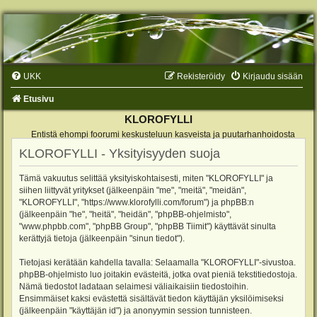
UKK
Rekisteröidy
Kirjaudu sisään
Etusivu
KLOROFYLLI
Entistä ehompi foorumi keskusteluun kasveista ja puutarhanhoidosta
KLOROFYLLI - Yksityisyyden suoja
Tämä vakuutus selittää yksityiskohtaisesti, miten "KLOROFYLLI" ja
siihen liittyvät yritykset (jälkeenpäin "me", "meitä", "meidän",
"KLOROFYLLI", "https://www.klorofylli.com/forum") ja phpBB:n
(jälkeenpäin "he", "heitä", "heidän", "phpBB-ohjelmisto",
"www.phpbb.com", "phpBB Group", "phpBB Tiimit") käyttävät sinulta
kerättyjä tietoja (jälkeenpäin "sinun tiedot").
Tietojasi kerätään kahdella tavalla: Selaamalla "KLOROFYLLI"-sivustoa.
phpBB-ohjelmisto luo joitakin evästeitä, jotka ovat pieniä tekstitiedostoja.
Nämä tiedostot ladataan selaimesi väliaikaisiin tiedostoihin.
Ensimmäiset kaksi evästettä sisältävät tiedon käyttäjän yksilöimiseksi
(jälkeenpäin "käyttäjän id") ja anonyymin session tunnisteen.