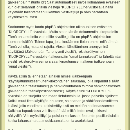
(jälkeenpäin "istunto id") Saat automaattiseti myös kolmannen evästeen,
kun olet selannut joitakin viestejä "KLOROFYLLI"-sivustolla ja näitä
käytetään tallentamaan lukemiasi vestiketjuja ja näin parantaen
käyttökokemustasi.
Saatamme myös luoda phpBB-ohjelmiston ulkopuolisen evästeen
"KLOROFYLLI"-sivustolta, Mutta se on tämän dokumentin ulkopuolella.
Tämä on tarkoitettu vain niille sivuille, joilla on phpBB-ohjelmiston
luomaa sisältöä. Toinen tapa, jolla keräämme tietoa on se, mitä lähetät.
Tämä voi olla, mutta ei rajoita: Viestin lähettäminen anonyyminä
käyttäjänä (Jälkeenpäin "anonyymit viestit"), rekisteröityminen
"KLOROFYLLI"-sivustolle (jälkeenpäin "omat tunnuksesi") ja lähettämäsi
viestit rekisteröitymisen ja sisäänkirjautumisen jälkeen (jälkeenpäin
"omat viestisi").
Käyttäjätiliin tallennetaan ainakin nimesi (jälkeenpäin
"käyttäjätunnuksesi"), henkilökohtainen salasana, jolla kirjaudut sisään
(jälkeenpäin "salasanasi") ja henkilökohtainen toimiva sähköpostiosoite
(jälkeenpäin "sähköpostiosoitteesi"). Käyttäjätilisi "KLOROFYLLI"-
sivustolla on suojattu sen maan tietoturvalailla, jossa palvelin sijaitsee.
Kaikki muut tieto käyttäjätunnuksen, salasanan ja sähköpostiosoitteen
lisäksi, joita vaadimme rekisteröityessä on meidän hallinnassamme.
Kaikissa tapauksissa voit itse päättää mitkä tiedot ovat julkisesti
näkyvillä. Voit myös liittyä ja poistua keskustelufoorumin postituslistalta
koska tahansa haluat muokkaamalla omia asetuksiasi.