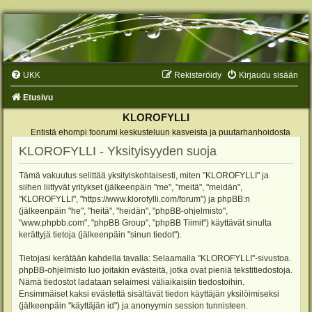
UKK
Rekisteröidy
Kirjaudu sisään
Etusivu
KLOROFYLLI
Entistä ehompi foorumi keskusteluun kasveista ja puutarhanhoidosta
KLOROFYLLI - Yksityisyyden suoja
Tämä vakuutus selittää yksityiskohtaisesti, miten "KLOROFYLLI" ja
siihen liittyvät yritykset (jälkeenpäin "me", "meitä", "meidän",
"KLOROFYLLI", "https://www.klorofylli.com/forum") ja phpBB:n
(jälkeenpäin "he", "heitä", "heidän", "phpBB-ohjelmisto",
"www.phpbb.com", "phpBB Group", "phpBB Tiimit") käyttävät sinulta
kerättyjä tietoja (jälkeenpäin "sinun tiedot").
Tietojasi kerätään kahdella tavalla: Selaamalla "KLOROFYLLI"-sivustoa.
phpBB-ohjelmisto luo joitakin evästeitä, jotka ovat pieniä tekstitiedostoja.
Nämä tiedostot ladataan selaimesi väliaikaisiin tiedostoihin.
Ensimmäiset kaksi evästettä sisältävät tiedon käyttäjän yksilöimiseksi
(jälkeenpäin "käyttäjän id") ja anonyymin session tunnisteen.