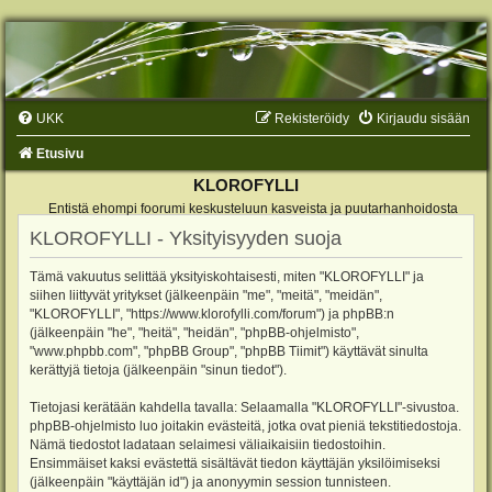
UKK
Rekisteröidy
Kirjaudu sisään
Etusivu
KLOROFYLLI
Entistä ehompi foorumi keskusteluun kasveista ja puutarhanhoidosta
KLOROFYLLI - Yksityisyyden suoja
Tämä vakuutus selittää yksityiskohtaisesti, miten "KLOROFYLLI" ja
siihen liittyvät yritykset (jälkeenpäin "me", "meitä", "meidän",
"KLOROFYLLI", "https://www.klorofylli.com/forum") ja phpBB:n
(jälkeenpäin "he", "heitä", "heidän", "phpBB-ohjelmisto",
"www.phpbb.com", "phpBB Group", "phpBB Tiimit") käyttävät sinulta
kerättyjä tietoja (jälkeenpäin "sinun tiedot").
Tietojasi kerätään kahdella tavalla: Selaamalla "KLOROFYLLI"-sivustoa.
phpBB-ohjelmisto luo joitakin evästeitä, jotka ovat pieniä tekstitiedostoja.
Nämä tiedostot ladataan selaimesi väliaikaisiin tiedostoihin.
Ensimmäiset kaksi evästettä sisältävät tiedon käyttäjän yksilöimiseksi
(jälkeenpäin "käyttäjän id") ja anonyymin session tunnisteen.