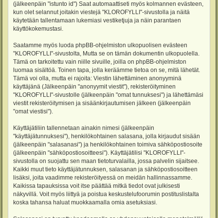
(jälkeenpäin "istunto id") Saat automaattiseti myös kolmannen evästeen,
kun olet selannut joitakin viestejä "KLOROFYLLI"-sivustolla ja näitä
käytetään tallentamaan lukemiasi vestiketjuja ja näin parantaen
käyttökokemustasi.
Saatamme myös luoda phpBB-ohjelmiston ulkopuolisen evästeen
"KLOROFYLLI"-sivustolta, Mutta se on tämän dokumentin ulkopuolella.
Tämä on tarkoitettu vain niille sivuille, joilla on phpBB-ohjelmiston
luomaa sisältöä. Toinen tapa, jolla keräämme tietoa on se, mitä lähetät.
Tämä voi olla, mutta ei rajoita: Viestin lähettäminen anonyyminä
käyttäjänä (Jälkeenpäin "anonyymit viestit"), rekisteröityminen
"KLOROFYLLI"-sivustolle (jälkeenpäin "omat tunnuksesi") ja lähettämäsi
viestit rekisteröitymisen ja sisäänkirjautumisen jälkeen (jälkeenpäin
"omat viestisi").
Käyttäjätiliin tallennetaan ainakin nimesi (jälkeenpäin
"käyttäjätunnuksesi"), henkilökohtainen salasana, jolla kirjaudut sisään
(jälkeenpäin "salasanasi") ja henkilökohtainen toimiva sähköpostiosoite
(jälkeenpäin "sähköpostiosoitteesi"). Käyttäjätilisi "KLOROFYLLI"-
sivustolla on suojattu sen maan tietoturvalailla, jossa palvelin sijaitsee.
Kaikki muut tieto käyttäjätunnuksen, salasanan ja sähköpostiosoitteen
lisäksi, joita vaadimme rekisteröityessä on meidän hallinnassamme.
Kaikissa tapauksissa voit itse päättää mitkä tiedot ovat julkisesti
näkyvillä. Voit myös liittyä ja poistua keskustelufoorumin postituslistalta
koska tahansa haluat muokkaamalla omia asetuksiasi.