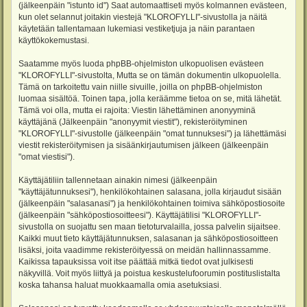
(jälkeenpäin "istunto id") Saat automaattiseti myös kolmannen evästeen,
kun olet selannut joitakin viestejä "KLOROFYLLI"-sivustolla ja näitä
käytetään tallentamaan lukemiasi vestiketjuja ja näin parantaen
käyttökokemustasi.
Saatamme myös luoda phpBB-ohjelmiston ulkopuolisen evästeen
"KLOROFYLLI"-sivustolta, Mutta se on tämän dokumentin ulkopuolella.
Tämä on tarkoitettu vain niille sivuille, joilla on phpBB-ohjelmiston
luomaa sisältöä. Toinen tapa, jolla keräämme tietoa on se, mitä lähetät.
Tämä voi olla, mutta ei rajoita: Viestin lähettäminen anonyyminä
käyttäjänä (Jälkeenpäin "anonyymit viestit"), rekisteröityminen
"KLOROFYLLI"-sivustolle (jälkeenpäin "omat tunnuksesi") ja lähettämäsi
viestit rekisteröitymisen ja sisäänkirjautumisen jälkeen (jälkeenpäin
"omat viestisi").
Käyttäjätiliin tallennetaan ainakin nimesi (jälkeenpäin
"käyttäjätunnuksesi"), henkilökohtainen salasana, jolla kirjaudut sisään
(jälkeenpäin "salasanasi") ja henkilökohtainen toimiva sähköpostiosoite
(jälkeenpäin "sähköpostiosoitteesi"). Käyttäjätilisi "KLOROFYLLI"-
sivustolla on suojattu sen maan tietoturvalailla, jossa palvelin sijaitsee.
Kaikki muut tieto käyttäjätunnuksen, salasanan ja sähköpostiosoitteen
lisäksi, joita vaadimme rekisteröityessä on meidän hallinnassamme.
Kaikissa tapauksissa voit itse päättää mitkä tiedot ovat julkisesti
näkyvillä. Voit myös liittyä ja poistua keskustelufoorumin postituslistalta
koska tahansa haluat muokkaamalla omia asetuksiasi.