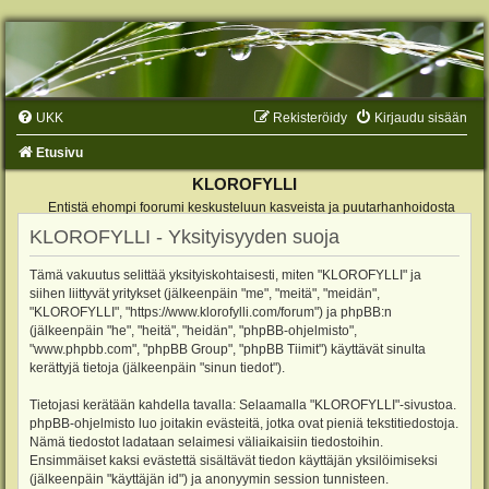
UKK
Rekisteröidy
Kirjaudu sisään
Etusivu
KLOROFYLLI
Entistä ehompi foorumi keskusteluun kasveista ja puutarhanhoidosta
KLOROFYLLI - Yksityisyyden suoja
Tämä vakuutus selittää yksityiskohtaisesti, miten "KLOROFYLLI" ja
siihen liittyvät yritykset (jälkeenpäin "me", "meitä", "meidän",
"KLOROFYLLI", "https://www.klorofylli.com/forum") ja phpBB:n
(jälkeenpäin "he", "heitä", "heidän", "phpBB-ohjelmisto",
"www.phpbb.com", "phpBB Group", "phpBB Tiimit") käyttävät sinulta
kerättyjä tietoja (jälkeenpäin "sinun tiedot").
Tietojasi kerätään kahdella tavalla: Selaamalla "KLOROFYLLI"-sivustoa.
phpBB-ohjelmisto luo joitakin evästeitä, jotka ovat pieniä tekstitiedostoja.
Nämä tiedostot ladataan selaimesi väliaikaisiin tiedostoihin.
Ensimmäiset kaksi evästettä sisältävät tiedon käyttäjän yksilöimiseksi
(jälkeenpäin "käyttäjän id") ja anonyymin session tunnisteen.