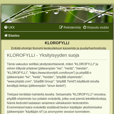
UKK
Rekisteröidy
Kirjaudu sisään
Etusivu
KLOROFYLLI
Entistä ehompi foorumi keskusteluun kasveista ja puutarhanhoidosta
KLOROFYLLI - Yksityisyyden suoja
Tämä vakuutus selittää yksityiskohtaisesti, miten "KLOROFYLLI" ja
siihen liittyvät yritykset (jälkeenpäin "me", "meitä", "meidän",
"KLOROFYLLI", "https://www.klorofylli.com/forum") ja phpBB:n
(jälkeenpäin "he", "heitä", "heidän", "phpBB-ohjelmisto",
"www.phpbb.com", "phpBB Group", "phpBB Tiimit") käyttävät sinulta
kerättyjä tietoja (jälkeenpäin "sinun tiedot").
Tietojasi kerätään kahdella tavalla: Selaamalla "KLOROFYLLI"-sivustoa.
phpBB-ohjelmisto luo joitakin evästeitä, jotka ovat pieniä tekstitiedostoja.
Nämä tiedostot ladataan selaimesi väliaikaisiin tiedostoihin.
Ensimmäiset kaksi evästettä sisältävät tiedon käyttäjän yksilöimiseksi
(jälkeenpäin "käyttäjän id") ja anonyymin session tunnisteen.