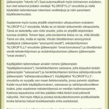
(jälkeenpäin "istunto id") Saat automaattiseti myös kolmannen evästeen,
kun olet selannut joitakin viestejä "KLOROFYLLI"-sivustolla ja näitä
käytetään tallentamaan lukemiasi vestiketjuja ja näin parantaen
käyttökokemustasi.
Saatamme myös luoda phpBB-ohjelmiston ulkopuolisen evästeen
"KLOROFYLLI"-sivustolta, Mutta se on tämän dokumentin ulkopuolella.
Tämä on tarkoitettu vain niille sivuille, joilla on phpBB-ohjelmiston
luomaa sisältöä. Toinen tapa, jolla keräämme tietoa on se, mitä lähetät.
Tämä voi olla, mutta ei rajoita: Viestin lähettäminen anonyyminä
käyttäjänä (Jälkeenpäin "anonyymit viestit"), rekisteröityminen
"KLOROFYLLI"-sivustolle (jälkeenpäin "omat tunnuksesi") ja lähettämäsi
viestit rekisteröitymisen ja sisäänkirjautumisen jälkeen (jälkeenpäin
"omat viestisi").
Käyttäjätiliin tallennetaan ainakin nimesi (jälkeenpäin
"käyttäjätunnuksesi"), henkilökohtainen salasana, jolla kirjaudut sisään
(jälkeenpäin "salasanasi") ja henkilökohtainen toimiva sähköpostiosoite
(jälkeenpäin "sähköpostiosoitteesi"). Käyttäjätilisi "KLOROFYLLI"-
sivustolla on suojattu sen maan tietoturvalailla, jossa palvelin sijaitsee.
Kaikki muut tieto käyttäjätunnuksen, salasanan ja sähköpostiosoitteen
lisäksi, joita vaadimme rekisteröityessä on meidän hallinnassamme.
Kaikissa tapauksissa voit itse päättää mitkä tiedot ovat julkisesti
näkyvillä. Voit myös liittyä ja poistua keskustelufoorumin postituslistalta
koska tahansa haluat muokkaamalla omia asetuksiasi.