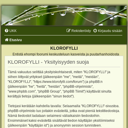
UKK
Rekisteröidy
Kirjaudu sisään
Etusivu
KLOROFYLLI
Entistä ehompi foorumi keskusteluun kasveista ja puutarhanhoidosta
KLOROFYLLI - Yksityisyyden suoja
Tämä vakuutus selittää yksityiskohtaisesti, miten "KLOROFYLLI" ja
siihen liittyvät yritykset (jälkeenpäin "me", "meitä", "meidän",
"KLOROFYLLI", "https://www.klorofylli.com/forum") ja phpBB:n
(jälkeenpäin "he", "heitä", "heidän", "phpBB-ohjelmisto",
"www.phpbb.com", "phpBB Group", "phpBB Tiimit") käyttävät sinulta
kerättyjä tietoja (jälkeenpäin "sinun tiedot").
Tietojasi kerätään kahdella tavalla: Selaamalla "KLOROFYLLI"-sivustoa.
phpBB-ohjelmisto luo joitakin evästeitä, jotka ovat pieniä tekstitiedostoja.
Nämä tiedostot ladataan selaimesi väliaikaisiin tiedostoihin.
Ensimmäiset kaksi evästettä sisältävät tiedon käyttäjän yksilöimiseksi
(jälkeenpäin "käyttäjän id") ja anonyymin session tunnisteen.