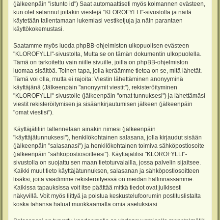
(jälkeenpäin "istunto id") Saat automaattiseti myös kolmannen evästeen,
kun olet selannut joitakin viestejä "KLOROFYLLI"-sivustolla ja näitä
käytetään tallentamaan lukemiasi vestiketjuja ja näin parantaen
käyttökokemustasi.
Saatamme myös luoda phpBB-ohjelmiston ulkopuolisen evästeen
"KLOROFYLLI"-sivustolta, Mutta se on tämän dokumentin ulkopuolella.
Tämä on tarkoitettu vain niille sivuille, joilla on phpBB-ohjelmiston
luomaa sisältöä. Toinen tapa, jolla keräämme tietoa on se, mitä lähetät.
Tämä voi olla, mutta ei rajoita: Viestin lähettäminen anonyyminä
käyttäjänä (Jälkeenpäin "anonyymit viestit"), rekisteröityminen
"KLOROFYLLI"-sivustolle (jälkeenpäin "omat tunnuksesi") ja lähettämäsi
viestit rekisteröitymisen ja sisäänkirjautumisen jälkeen (jälkeenpäin
"omat viestisi").
Käyttäjätiliin tallennetaan ainakin nimesi (jälkeenpäin
"käyttäjätunnuksesi"), henkilökohtainen salasana, jolla kirjaudut sisään
(jälkeenpäin "salasanasi") ja henkilökohtainen toimiva sähköpostiosoite
(jälkeenpäin "sähköpostiosoitteesi"). Käyttäjätilisi "KLOROFYLLI"-
sivustolla on suojattu sen maan tietoturvalailla, jossa palvelin sijaitsee.
Kaikki muut tieto käyttäjätunnuksen, salasanan ja sähköpostiosoitteen
lisäksi, joita vaadimme rekisteröityessä on meidän hallinnassamme.
Kaikissa tapauksissa voit itse päättää mitkä tiedot ovat julkisesti
näkyvillä. Voit myös liittyä ja poistua keskustelufoorumin postituslistalta
koska tahansa haluat muokkaamalla omia asetuksiasi.