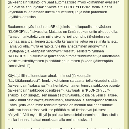
(jälkeenpäin "istunto id") Saat automaattiseti myös kolmannen evästeen,
kun olet selannut joitakin viestejä "KLOROFYLLI"-sivustolla ja näitä
käytetään tallentamaan lukemiasi vestiketjuja ja näin parantaen
käyttökokemustasi.
Saatamme myös luoda phpBB-ohjelmiston ulkopuolisen evästeen
"KLOROFYLLI"-sivustolta, Mutta se on tämän dokumentin ulkopuolella.
Tämä on tarkoitettu vain niille sivuille, joilla on phpBB-ohjelmiston
luomaa sisältöä. Toinen tapa, jolla keräämme tietoa on se, mitä lähetät.
Tämä voi olla, mutta ei rajoita: Viestin lähettäminen anonyyminä
käyttäjänä (Jälkeenpäin "anonyymit viestit"), rekisteröityminen
"KLOROFYLLI"-sivustolle (jälkeenpäin "omat tunnuksesi") ja lähettämäsi
viestit rekisteröitymisen ja sisäänkirjautumisen jälkeen (jälkeenpäin
"omat viestisi").
Käyttäjätiliin tallennetaan ainakin nimesi (jälkeenpäin
"käyttäjätunnuksesi"), henkilökohtainen salasana, jolla kirjaudut sisään
(jälkeenpäin "salasanasi") ja henkilökohtainen toimiva sähköpostiosoite
(jälkeenpäin "sähköpostiosoitteesi"). Käyttäjätilisi "KLOROFYLLI"-
sivustolla on suojattu sen maan tietoturvalailla, jossa palvelin sijaitsee.
Kaikki muut tieto käyttäjätunnuksen, salasanan ja sähköpostiosoitteen
lisäksi, joita vaadimme rekisteröityessä on meidän hallinnassamme.
Kaikissa tapauksissa voit itse päättää mitkä tiedot ovat julkisesti
näkyvillä. Voit myös liittyä ja poistua keskustelufoorumin postituslistalta
koska tahansa haluat muokkaamalla omia asetuksiasi.