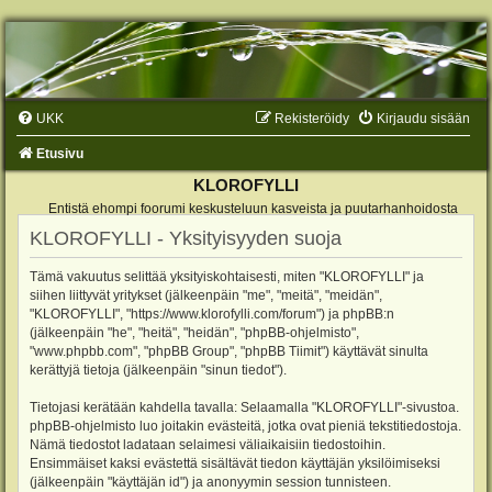
UKK
Rekisteröidy
Kirjaudu sisään
Etusivu
KLOROFYLLI
Entistä ehompi foorumi keskusteluun kasveista ja puutarhanhoidosta
KLOROFYLLI - Yksityisyyden suoja
Tämä vakuutus selittää yksityiskohtaisesti, miten "KLOROFYLLI" ja
siihen liittyvät yritykset (jälkeenpäin "me", "meitä", "meidän",
"KLOROFYLLI", "https://www.klorofylli.com/forum") ja phpBB:n
(jälkeenpäin "he", "heitä", "heidän", "phpBB-ohjelmisto",
"www.phpbb.com", "phpBB Group", "phpBB Tiimit") käyttävät sinulta
kerättyjä tietoja (jälkeenpäin "sinun tiedot").
Tietojasi kerätään kahdella tavalla: Selaamalla "KLOROFYLLI"-sivustoa.
phpBB-ohjelmisto luo joitakin evästeitä, jotka ovat pieniä tekstitiedostoja.
Nämä tiedostot ladataan selaimesi väliaikaisiin tiedostoihin.
Ensimmäiset kaksi evästettä sisältävät tiedon käyttäjän yksilöimiseksi
(jälkeenpäin "käyttäjän id") ja anonyymin session tunnisteen.