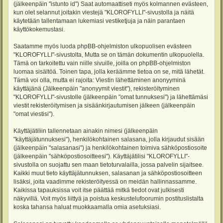
(jälkeenpäin "istunto id") Saat automaattiseti myös kolmannen evästeen,
kun olet selannut joitakin viestejä "KLOROFYLLI"-sivustolla ja näitä
käytetään tallentamaan lukemiasi vestiketjuja ja näin parantaen
käyttökokemustasi.
Saatamme myös luoda phpBB-ohjelmiston ulkopuolisen evästeen
"KLOROFYLLI"-sivustolta, Mutta se on tämän dokumentin ulkopuolella.
Tämä on tarkoitettu vain niille sivuille, joilla on phpBB-ohjelmiston
luomaa sisältöä. Toinen tapa, jolla keräämme tietoa on se, mitä lähetät.
Tämä voi olla, mutta ei rajoita: Viestin lähettäminen anonyyminä
käyttäjänä (Jälkeenpäin "anonyymit viestit"), rekisteröityminen
"KLOROFYLLI"-sivustolle (jälkeenpäin "omat tunnuksesi") ja lähettämäsi
viestit rekisteröitymisen ja sisäänkirjautumisen jälkeen (jälkeenpäin
"omat viestisi").
Käyttäjätiliin tallennetaan ainakin nimesi (jälkeenpäin
"käyttäjätunnuksesi"), henkilökohtainen salasana, jolla kirjaudut sisään
(jälkeenpäin "salasanasi") ja henkilökohtainen toimiva sähköpostiosoite
(jälkeenpäin "sähköpostiosoitteesi"). Käyttäjätilisi "KLOROFYLLI"-
sivustolla on suojattu sen maan tietoturvalailla, jossa palvelin sijaitsee.
Kaikki muut tieto käyttäjätunnuksen, salasanan ja sähköpostiosoitteen
lisäksi, joita vaadimme rekisteröityessä on meidän hallinnassamme.
Kaikissa tapauksissa voit itse päättää mitkä tiedot ovat julkisesti
näkyvillä. Voit myös liittyä ja poistua keskustelufoorumin postituslistalta
koska tahansa haluat muokkaamalla omia asetuksiasi.