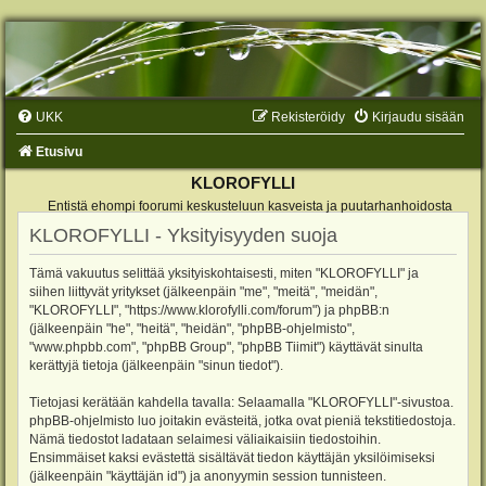
UKK
Rekisteröidy
Kirjaudu sisään
Etusivu
KLOROFYLLI
Entistä ehompi foorumi keskusteluun kasveista ja puutarhanhoidosta
KLOROFYLLI - Yksityisyyden suoja
Tämä vakuutus selittää yksityiskohtaisesti, miten "KLOROFYLLI" ja
siihen liittyvät yritykset (jälkeenpäin "me", "meitä", "meidän",
"KLOROFYLLI", "https://www.klorofylli.com/forum") ja phpBB:n
(jälkeenpäin "he", "heitä", "heidän", "phpBB-ohjelmisto",
"www.phpbb.com", "phpBB Group", "phpBB Tiimit") käyttävät sinulta
kerättyjä tietoja (jälkeenpäin "sinun tiedot").
Tietojasi kerätään kahdella tavalla: Selaamalla "KLOROFYLLI"-sivustoa.
phpBB-ohjelmisto luo joitakin evästeitä, jotka ovat pieniä tekstitiedostoja.
Nämä tiedostot ladataan selaimesi väliaikaisiin tiedostoihin.
Ensimmäiset kaksi evästettä sisältävät tiedon käyttäjän yksilöimiseksi
(jälkeenpäin "käyttäjän id") ja anonyymin session tunnisteen.