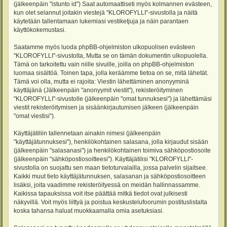
(jälkeenpäin "istunto id") Saat automaattiseti myös kolmannen evästeen,
kun olet selannut joitakin viestejä "KLOROFYLLI"-sivustolla ja näitä
käytetään tallentamaan lukemiasi vestiketjuja ja näin parantaen
käyttökokemustasi.
Saatamme myös luoda phpBB-ohjelmiston ulkopuolisen evästeen
"KLOROFYLLI"-sivustolta, Mutta se on tämän dokumentin ulkopuolella.
Tämä on tarkoitettu vain niille sivuille, joilla on phpBB-ohjelmiston
luomaa sisältöä. Toinen tapa, jolla keräämme tietoa on se, mitä lähetät.
Tämä voi olla, mutta ei rajoita: Viestin lähettäminen anonyyminä
käyttäjänä (Jälkeenpäin "anonyymit viestit"), rekisteröityminen
"KLOROFYLLI"-sivustolle (jälkeenpäin "omat tunnuksesi") ja lähettämäsi
viestit rekisteröitymisen ja sisäänkirjautumisen jälkeen (jälkeenpäin
"omat viestisi").
Käyttäjätiliin tallennetaan ainakin nimesi (jälkeenpäin
"käyttäjätunnuksesi"), henkilökohtainen salasana, jolla kirjaudut sisään
(jälkeenpäin "salasanasi") ja henkilökohtainen toimiva sähköpostiosoite
(jälkeenpäin "sähköpostiosoitteesi"). Käyttäjätilisi "KLOROFYLLI"-
sivustolla on suojattu sen maan tietoturvalailla, jossa palvelin sijaitsee.
Kaikki muut tieto käyttäjätunnuksen, salasanan ja sähköpostiosoitteen
lisäksi, joita vaadimme rekisteröityessä on meidän hallinnassamme.
Kaikissa tapauksissa voit itse päättää mitkä tiedot ovat julkisesti
näkyvillä. Voit myös liittyä ja poistua keskustelufoorumin postituslistalta
koska tahansa haluat muokkaamalla omia asetuksiasi.