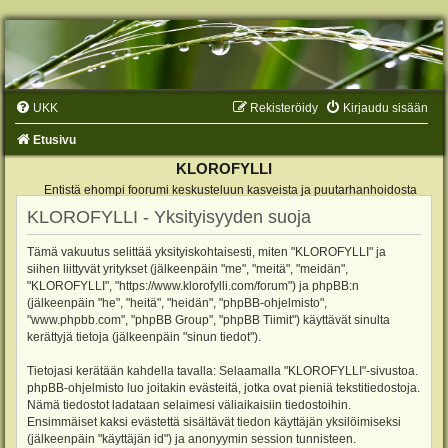
UKK
Rekisteröidy
Kirjaudu sisään
Etusivu
KLOROFYLLI
Entistä ehompi foorumi keskusteluun kasveista ja puutarhanhoidosta
KLOROFYLLI - Yksityisyyden suoja
Tämä vakuutus selittää yksityiskohtaisesti, miten "KLOROFYLLI" ja
siihen liittyvät yritykset (jälkeenpäin "me", "meitä", "meidän",
"KLOROFYLLI", "https://www.klorofylli.com/forum") ja phpBB:n
(jälkeenpäin "he", "heitä", "heidän", "phpBB-ohjelmisto",
"www.phpbb.com", "phpBB Group", "phpBB Tiimit") käyttävät sinulta
kerättyjä tietoja (jälkeenpäin "sinun tiedot").
Tietojasi kerätään kahdella tavalla: Selaamalla "KLOROFYLLI"-sivustoa.
phpBB-ohjelmisto luo joitakin evästeitä, jotka ovat pieniä tekstitiedostoja.
Nämä tiedostot ladataan selaimesi väliaikaisiin tiedostoihin.
Ensimmäiset kaksi evästettä sisältävät tiedon käyttäjän yksilöimiseksi
(jälkeenpäin "käyttäjän id") ja anonyymin session tunnisteen.