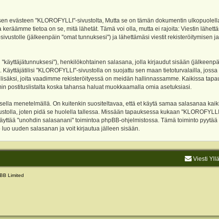
evästeen "KLOROFYLLI"-sivustolta, Mutta se on tämän dokumentin ulkopuolella. Tämä
 keräämme tietoa on se, mitä lähetät. Tämä voi olla, mutta ei rajoita: Viestin läh
sivustolle (jälkeenpäin "omat tunnuksesi") ja lähettämäsi viestit rekisteröitymisen 
n "käyttäjätunnuksesi"), henkilökohtainen salasana, jolla kirjaudut sisään (jälkeenp
Käyttäjätilisi "KLOROFYLLI"-sivustolla on suojattu sen maan tietoturvalailla, jossa p
isäksi, joita vaadimme rekisteröityessä on meidän hallinnassamme. Kaikissa tapauksi
rumin postituslistalta koska tahansa haluat muokkaamalla omia asetuksiasi.
lla menetelmällä. On kuitenkin suositeltavaa, että et käytä samaa salasanaa kaikil
vustolla, joten pidä se huolella tallessa. Missään tapauksessa kukaan "KLOROFYLLI
 käyttää "unohdin salasanani" toimintoa phpBB-ohjelmistossa. Tämä toiminto pyytää
luo uuden salasanan ja voit kirjautua jälleen sisään.
Viesti Yll
BB Limited