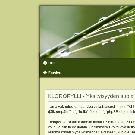
UKK
Etusivu
KLOROFYLLI - Yksityisyyden suoja
Tämä vakuutus selittää yksityiskohtaisesti, miten "KLO
(jälkeenpäin "he", "heitä", "heidän", "phpBB-ohjelmist
Tietojasi kerätään kahdella tavalla: Selaamalla "KLOR
väliaikaisiin tiedostoihin. Ensimmäiset kaksi evästettä
automaattiseti myös kolmannen evästeen, kun olet sel