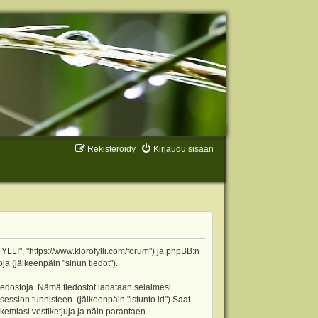
Rekisteröidy
Kirjaudu sisään
YLLI", "https://www.klorofylli.com/forum") ja phpBB:n
ja (jälkeenpäin "sinun tiedot").
tiedostoja. Nämä tiedostot ladataan selaimesi
 session tunnisteen. (jälkeenpäin "istunto id") Saat
kemiasi vestiketjuja ja näin parantaen