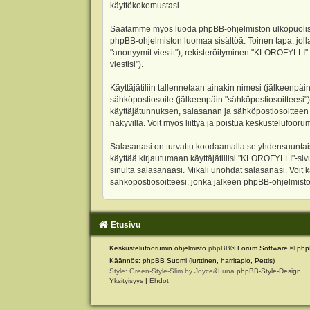
käyttökokemustasi.
Saatamme myös luoda phpBB-ohjelmiston ulkopuolisen 
phpBB-ohjelmiston luomaa sisältöä. Toinen tapa, jolla
"anonyymit viestit"), rekisteröityminen "KLOROFYLLI"-
viestisi").
Käyttäjätiliin tallennetaan ainakin nimesi (jälkeenpäi
sähköpostiosoite (jälkeenpäin "sähköpostiosoitteesi"). 
käyttäjätunnuksen, salasanan ja sähköpostiosoitteen l
näkyvillä. Voit myös liittyä ja poistua keskustelufoo
Salasanasi on turvattu koodaamalla se yhdensuuntaise
käyttää kirjautumaan käyttäjätiliisi "KLOROFYLLI"-si
sinulta salasanaasi. Mikäli unohdat salasanasi. Voit
sähköpostiosoitteesi, jonka jälkeen phpBB-ohjelmisto 
Etusivu
Keskustelufoorumin ohjelmisto
phpBB
® Forum Software © php
Käännös: phpBB Suomi (lurttinen, harritapio, Pettis)
Style: Green-Style-Slim by Joyce&Luna
phpBB-Style-Design
Yksityisyys
|
Ehdot