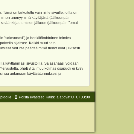
 on tarkoitettu vain niille sivuille, joilla on
ettäminen anonyyminä käyttäjänä (Jälkeenpäin
ja sisäänkirjautumisen jälkeen (jälkeenpäin "omat
äin "salasanasi") ja henkilökohtainen toimiva
alvelin sijaitsee. Kaikki muut tieto
ssa voit itse päättää mitkä tiedot ovat julkisesti
la käyttämilläsi sivustoilla. Salasanaasi voidaan
"-sivustolta, phpBB tai muu kolmas osapuoli ei kysy
 sinua antamaan käyttäjätunnuksesi ja
äpidolle
Poista evästeet
Kaikki ajat ovat
UTC+03:00