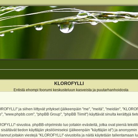
KLOROFYLLI
Entistä ehompi foorumi keskusteluun kasveista ja puutarhanhoidosta
ROFYLLI" ja siihen liittyvät yritykset (jälkeenpäin "me", "meitä", "meidän", "KLOROF
o", "www.phpbb.com", "phpBB Group", "phpBB Tiimit") käyttävät sinulta kerättyjä tieto
OFYLLI"-sivustoa. phpBB-ohjelmisto luo joitakin evästeitä, jotka ovat pieniä teksti
 sisältävät tiedon käyttäjän yksilöimiseksi (jälkeenpäin "käyttäjän id") ja anonyymin
annut joitakin viestejä "KLOROFYLLI"-sivustolla ja näitä käytetään tallentamaan lu