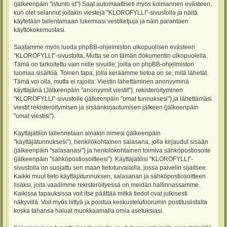
(jälkeenpäin "istunto id") Saat automaattiseti myös kolmannen evästeen,
kun olet selannut joitakin viestejä "KLOROFYLLI"-sivustolla ja näitä
käytetään tallentamaan lukemiasi vestiketjuja ja näin parantaen
käyttökokemustasi.
Saatamme myös luoda phpBB-ohjelmiston ulkopuolisen evästeen
"KLOROFYLLI"-sivustolta, Mutta se on tämän dokumentin ulkopuolella.
Tämä on tarkoitettu vain niille sivuille, joilla on phpBB-ohjelmiston
luomaa sisältöä. Toinen tapa, jolla keräämme tietoa on se, mitä lähetät.
Tämä voi olla, mutta ei rajoita: Viestin lähettäminen anonyyminä
käyttäjänä (Jälkeenpäin "anonyymit viestit"), rekisteröityminen
"KLOROFYLLI"-sivustolle (jälkeenpäin "omat tunnuksesi") ja lähettämäsi
viestit rekisteröitymisen ja sisäänkirjautumisen jälkeen (jälkeenpäin
"omat viestisi").
Käyttäjätiliin tallennetaan ainakin nimesi (jälkeenpäin
"käyttäjätunnuksesi"), henkilökohtainen salasana, jolla kirjaudut sisään
(jälkeenpäin "salasanasi") ja henkilökohtainen toimiva sähköpostiosoite
(jälkeenpäin "sähköpostiosoitteesi"). Käyttäjätilisi "KLOROFYLLI"-
sivustolla on suojattu sen maan tietoturvalailla, jossa palvelin sijaitsee.
Kaikki muut tieto käyttäjätunnuksen, salasanan ja sähköpostiosoitteen
lisäksi, joita vaadimme rekisteröityessä on meidän hallinnassamme.
Kaikissa tapauksissa voit itse päättää mitkä tiedot ovat julkisesti
näkyvillä. Voit myös liittyä ja poistua keskustelufoorumin postituslistalta
koska tahansa haluat muokkaamalla omia asetuksiasi.