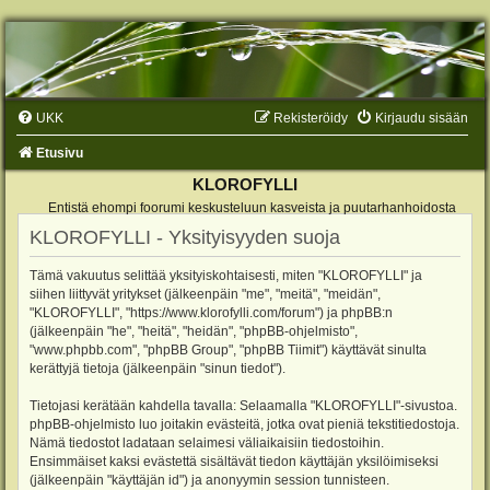
UKK
Rekisteröidy
Kirjaudu sisään
Etusivu
KLOROFYLLI
Entistä ehompi foorumi keskusteluun kasveista ja puutarhanhoidosta
KLOROFYLLI - Yksityisyyden suoja
Tämä vakuutus selittää yksityiskohtaisesti, miten "KLOROFYLLI" ja
siihen liittyvät yritykset (jälkeenpäin "me", "meitä", "meidän",
"KLOROFYLLI", "https://www.klorofylli.com/forum") ja phpBB:n
(jälkeenpäin "he", "heitä", "heidän", "phpBB-ohjelmisto",
"www.phpbb.com", "phpBB Group", "phpBB Tiimit") käyttävät sinulta
kerättyjä tietoja (jälkeenpäin "sinun tiedot").
Tietojasi kerätään kahdella tavalla: Selaamalla "KLOROFYLLI"-sivustoa.
phpBB-ohjelmisto luo joitakin evästeitä, jotka ovat pieniä tekstitiedostoja.
Nämä tiedostot ladataan selaimesi väliaikaisiin tiedostoihin.
Ensimmäiset kaksi evästettä sisältävät tiedon käyttäjän yksilöimiseksi
(jälkeenpäin "käyttäjän id") ja anonyymin session tunnisteen.